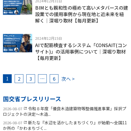
2024年12月31日
BIMとも親和性の極めて高いメタバースの建
設業での援用事例から現在地と近未来を紐
解く｜深堀り取材【毎月更新】
2024年12月15日
AIで配筋検査するシステム「CONSAIT(コン
サイト)」の活用事例について｜深堀り取材
【毎月更新】
1
…
2
3
6
次へ >
国交省プレスリリース
令和８年度「優良木造建築物等整備推進事業」採択プ
2026-08-07
ロジェクトの決定〜木造...
新たな『水辺を活かしたまちづくり』が始動〜全国11
2026-08-07
か所の「かわまちづく...