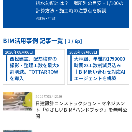
排水勾配とは？｜場所別の目安・1/100の
計算方法・施工時の注意点を解説
政策・行政
BIM活用事例 記事一覧
[ 1 / 6p]
2026年08月06日
2026年07月08日
西松建設、配筋検査の
大林組、年間約1万9000
撮影・整理工数を最大8
時間の工数削減見込み
割削減。TOTTARROW
｜BIM問い合わせ対応AI
を導入
エージェントを構築
2026年05月21日
日建設計コンストラクション・マネジメン
ト「やさしいBIM®ハンドブック」を無料公
開