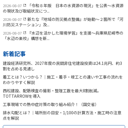
「令和８年版 日本の水資源の現況」を公表〜水資源
2026-08-07
の現状及び取組状況につ...
新たな『地域の防災拠点整備』が始動〜２箇所で「河
2026-08-07
川防災ステーション」及...
『水辺を活かした環境学習』を支援〜兵庫県尼崎市の
2026-08-07
「水辺の楽校」構想を新...
新着記事
建設経済研究所、2027年度の民間非住宅建設投資は24.1兆円、約3
割を占める見通し
着工とは？いつから？｜施工・着手・竣工との違いや工事の流れを
わかりやすく解説
西松建設、配筋検査の撮影・整理工数を最大8割削減。
TOTTARROWを導入
工事現場での熱中症対策の取り組み紹介！（国交省）
排水勾配とは？｜場所別の目安・1/100の計算方法・施工時の注意
点を解説