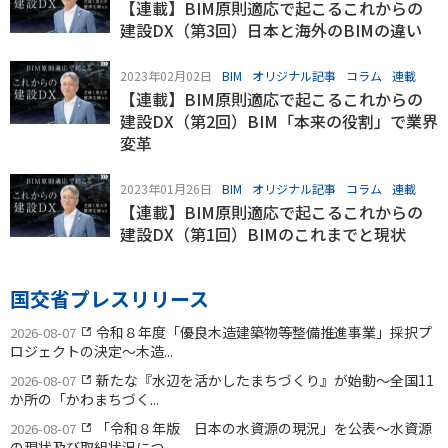
【連載】BIM原則適応で起こるこれからの
建設DX（第3回）日本と海外のBIMの違い
2023年02月02日
BIM
オリジナル記事
コラム
連載
【連載】BIM原則適応で起こるこれからの
建設DX（第2回）BIM「本来の役割」で業界
変革
2023年01月26日
BIM
オリジナル記事
コラム
連載
【連載】BIM原則適応で起こるこれからの
建設DX（第1回）BIMのこれまでと現状
国交省プレスリリース
令和８年度「優良木造建築物等整備推進事業」採択プ
2026-08-07
ロジェクトの決定〜木造...
新たな『水辺を活かしたまちづくり』が始動〜全国11
2026-08-07
か所の「かわまちづく...
「令和８年版 日本の水資源の現況」を公表〜水資源
2026-08-07
の現状及び取組状況につ...