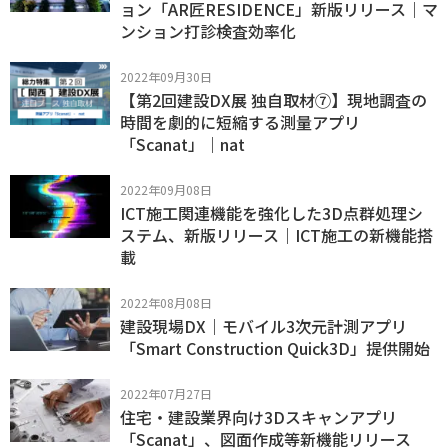
ョン「AR匠RESIDENCE」新版リリース｜マ
ンション打診検査効率化
2022年09月30日
【第2回建設DX展 独自取材⑦】現地調査の
時間を劇的に短縮する測量アプリ
「Scanat」｜nat
2022年09月08日
ICT施工関連機能を強化した3D点群処理シ
ステム、新版リリース｜ICT施工の新機能搭
載
2022年08月08日
建設現場DX｜モバイル3次元計測アプリ
「Smart Construction Quick3D」提供開始
2022年07月27日
住宅・建設業界向け3Dスキャンアプリ
「Scanat」、図面作成等新機能リリース