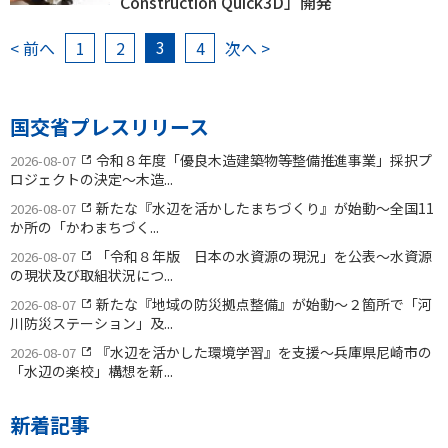
Construction Quick3D」開発
3
< 前へ
1
2
4
次へ >
国交省プレスリリース
令和８年度「優良木造建築物等整備推進事業」採択プ
2026-08-07
ロジェクトの決定〜木造...
新たな『水辺を活かしたまちづくり』が始動〜全国11
2026-08-07
か所の「かわまちづく...
「令和８年版 日本の水資源の現況」を公表〜水資源
2026-08-07
の現状及び取組状況につ...
新たな『地域の防災拠点整備』が始動〜２箇所で「河
2026-08-07
川防災ステーション」及...
『水辺を活かした環境学習』を支援〜兵庫県尼崎市の
2026-08-07
「水辺の楽校」構想を新...
新着記事