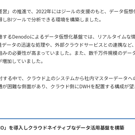
営」の推進で、2022年にはジールの支援のもと、データ仮想
しBIツールで分析できる環境を構築しました。
するDenodoによるデータ仮想化基盤では、リアルタイムな
量データの迅速な処理や、外部クラウドサービスとの連携など
組みの必要性が高まっていました。また、数千万件規模のデー
が増加していました。
検討する中で、クラウド上のシステムから社内マスターデータへ
通が困難な側面があり、クラウド側にDWHを配置する構成が望
OCCO」を導入しクラウドネイティブなデータ活用基盤を構築