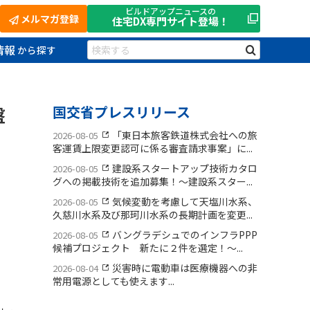
ビルドアップニュースの
メルマガ登録
住宅DX
専門サイト登場！
情報
盤
国交省プレスリリース
「東日本旅客鉄道株式会社への旅
2026-08-05
客運賃上限変更認可に係る審査請求事案」に...
建設系スタートアップ技術カタロ
2026-08-05
グへの掲載技術を追加募集！〜建設系スター...
気候変動を考慮して天塩川水系、
2026-08-05
久慈川水系及び那珂川水系の長期計画を変更...
バングラデシュでのインフラPPP
2026-08-05
候補プロジェクト 新たに２件を選定！〜...
災害時に電動車は医療機器への非
2026-08-04
常用電源としても使えます...