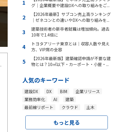
グ｜企業概要や建設ⅮXへの取り組みをご...
【2026年最新】サブコン売上高ランキング
｜ゼネコンとの違いやDXへの取り組みを...
建築技術者の新卒者就職は増加傾向。過去
10年で1.4倍に
トヨタアリーナ東京とは｜収容人数や見え
方、VIP席の全容
【2026年最新版】建築確認申請が不要な建
物とは？10㎡以下・カーポート・小屋・...
人気のキーワード
建設DX
DX
BIM
企業リリース
業務効率化
AI
建築
最前線リポート
クラウド
土木
もっと見る