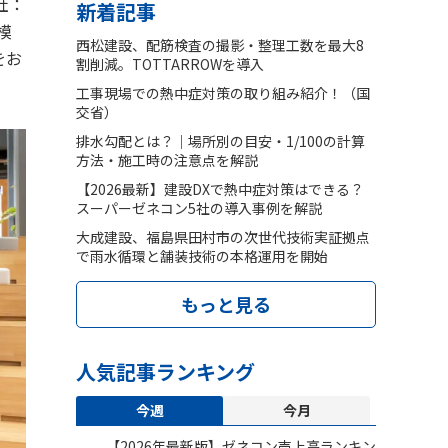
社：
新着記事
模
西松建設、配筋検査の撮影・整理工数を最大8
をお
割削減。TOTTARROWを導入
工事現場での熱中症対策の取り組み紹介！（国
交省）
排水勾配とは？｜場所別の目安・1/100の計算
方法・施工時の注意点を解説
【2026最新】建設DXで熱中症対策はできる？
スーパーゼネコン5社の導入事例を解説
大成建設、福島県田村市の次世代技術実証拠点
で雨水循環と舗装技術の本格運用を開始
もっと見る
人気記事ランキング
今週
今月
【2026年最新版】ゼネコン売上高ランキン