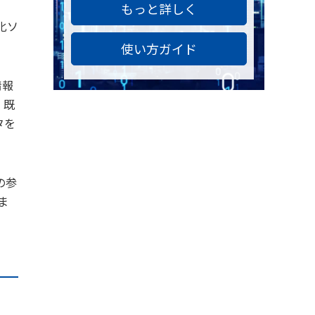
もっと詳しく
化ソ
使い方ガイド
情報
、既
タを
の参
ま