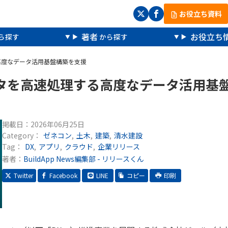
お役立ち資料
著者
お役立ち
高度なデータ活用基盤構築を支援
タを高速処理する高度なデータ活用基
掲載日：
2026年06月25日
Category：
ゼネコン
土木
建築
清水建設
Tag：
DX
アプリ
クラウド
企業リリース
著者：
BuildApp News編集部 - リリースくん
Twitter
Facebook
LINE
コピー
印刷