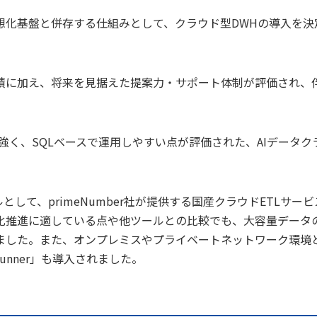
想化基盤と併存する仕組みとして、クラウド型DWHの導入を決
績に加え、将来を見据えた提案力・サポート体制が評価され、
強く、SQLベースで運用しやすい点が評価された、AIデータク
ルとして、primeNumber社が提供する国産クラウドETLサービ
内製化推進に適している点や他ツールとの比較でも、大容量データ
ました。また、オンプレミスやプライベートネットワーク環境
 Runner」も導入されました。