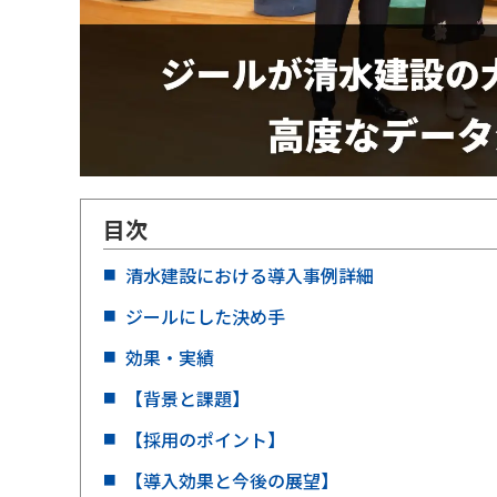
目次
清水建設における導入事例詳細
ジールにした決め手
効果・実績
【背景と課題】
【採用のポイント】
【導入効果と今後の展望】