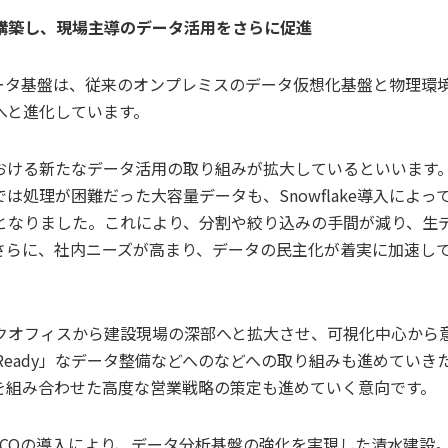
構築し、現場主導のデータ活用をさらに促進
社のデータ基盤は、従来のオンプレミスのデータ仮想化基盤と物理環
へと進化しています。
おける新たなデータ活用の取り組みが拡大しているといいます
処理が困難だった大容量データも、Snowflake導入によっ
となりました。これにより、分割や絞り込みの手間が減り、生
さらに、社内ニーズが高まり、データの民主化が着実に加速し
クオフィスから建設現場の深部へと拡大させ、可視化中心から
-Ready」なデータ整備などへのなどへの取り組みも進めていき
を組み合わせた高度な営業戦略の策定も進めていく意向です。
ROCCOの導入により、データ分析基盤の強化を実現した清水建設