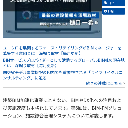
コピー
印刷
ユニクロを展開するファーストリテイリングがBIMマネージャーを
募集する意図とは｜深堀り取材【毎月更新】
BIMサービスプロバイダーとして活動するグローバルBIM社の現在地
とは｜深堀り取材【毎月更新】
国交省モデル事業採択のPJ内でも重要視される「ライフサイクルコ
ンサルティング」に迫る
続きの連載はこちら
建築BIM加速化事業にともない、BIMやDX化への注目およ
び実施速度も本格化しています。第6回は、BIM-FMソリュ
ーション、施設総合管理システムについて解説します。