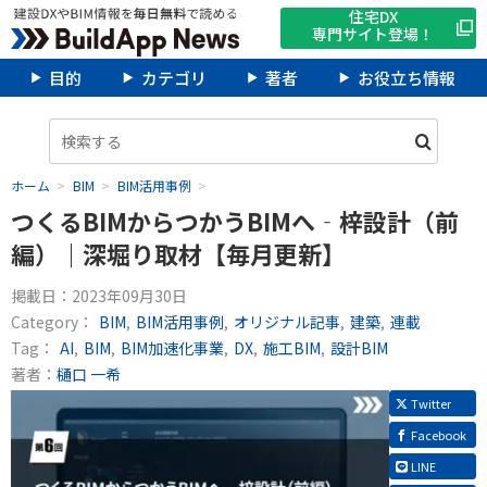
住宅DX
専門サイト登場！
目的
カテゴリ
著者
お役立ち情報
ホーム
BIM
BIM活用事例
つくるBIMからつかうBIMへ‐梓設計（前
編）｜深堀り取材【毎月更新】
掲載日：
2023年09月30日
Category：
BIM
BIM活用事例
オリジナル記事
建築
連載
Tag：
AI
BIM
BIM加速化事業
DX
施工BIM
設計BIM
著者：
樋口 一希
Twitter
Facebook
LINE