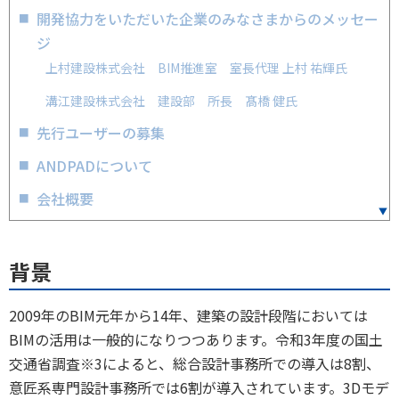
開発協力をいただいた企業のみなさまからのメッセー
ジ
上村建設株式会社 BIM推進室 室長代理 上村 祐輝氏
溝江建設株式会社 建設部 所長 髙橋 健氏
先行ユーザーの募集
ANDPADについて
会社概要
背景
2009年のBIM元年から14年、建築の設計段階においては
BIMの活用は一般的になりつつあります。令和3年度の国土
交通省調査※3によると、総合設計事務所での導入は8割、
意匠系専門設計事務所では6割が導入されています。3Dモデ