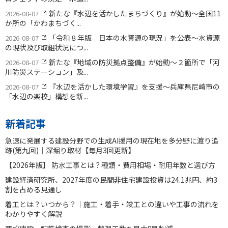
新たな『水辺を活かしたまちづくり』が始動〜全国11
2026-08-07
か所の「かわまちづく...
「令和８年版 日本の水資源の現況」を公表〜水資源
2026-08-07
の現状及び取組状況につ...
新たな『地域の防災拠点整備』が始動〜２箇所で「河
2026-08-07
川防災ステーション」及...
『水辺を活かした環境学習』を支援〜兵庫県尼崎市の
2026-08-07
「水辺の楽校」構想を新...
新着記事
急速に発展する建設分野での生成AI援用の現在地を多分野に渡り追
跡(第九回)｜深堀り取材【毎月3回更新】
【2026年版】 防水工事とは？種類・費用相場・耐用年数と選び方
建設経済研究所、2027年度の民間非住宅建設投資は24.1兆円、約3
割を占める見通し
着工とは？いつから？｜施工・着手・竣工との違いや工事の流れを
わかりやすく解説