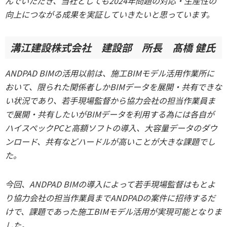
んでいただき、当社としても2024年問題の対応・生産性の
向上につながる成果を実証していきたいと思っています。
溝江建設株式会社 建設部 所長 髙橋 健氏
ANDPAD BIMの活用以前は、施工BIMモデル活用作業所に
おいて、限られた関係者しかBIMデータを展開・共有できな
い状況であり、若手現場監督から協力会社の担当作業員ま
で展開・共有したいがBIMデータを利用する為には各自が
ハイスペックPCと高額ソフトの導入、大容量データのダウ
ンロード、共有などハードルが高いことが大きな課題でし
た。
今回、ANDPAD BIMの導入によって若手現場監督はもとよ
り協力会社の担当作業員までANDPADの案件に招待するだ
けで、課題であった施工BIMモデル活用が実現可能となりま
した。