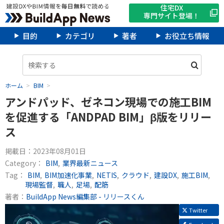
住宅DX
専門サイト登場！
目的
カテゴリ
著者
お役立ち情報
ホーム
BIM
アンドパッド、ゼネコン現場での施工BIM
を促進する「ANDPAD BIM」β版をリリー
ス
掲載日：
2023年08月01日
Category：
BIM
業界最新ニュース
Tag：
BIM
BIM加速化事業
NETIS
クラウド
建設DX
施工BIM
現場監督
職人
足場
配筋
著者：
BuildApp News編集部 - リリースくん
Twitter