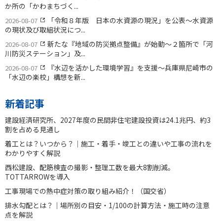
か所の「かわまちづく...
「令和８年版 日本の水資源の現況」を公表〜水資源
2026-08-07
の現状及び取組状況につ...
新たな『地域の防災拠点整備』が始動〜２箇所で「河
2026-08-07
川防災ステーション」及...
『水辺を活かした環境学習』を支援〜兵庫県尼崎市の
2026-08-07
「水辺の楽校」構想を新...
新着記事
建設経済研究所、2027年度の民間非住宅建設投資は24.1兆円、約3
割を占める見通し
着工とは？いつから？｜施工・着手・竣工との違いや工事の流れを
わかりやすく解説
西松建設、配筋検査の撮影・整理工数を最大8割削減。
TOTTARROWを導入
工事現場での熱中症対策の取り組み紹介！（国交省）
排水勾配とは？｜場所別の目安・1/100の計算方法・施工時の注意
点を解説