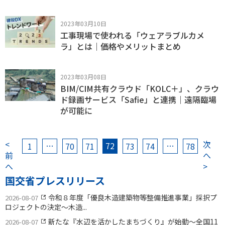
2023年03月10日
工事現場で使われる「ウェアラブルカメ
ラ」とは｜価格やメリットまとめ
2023年03月08日
BIM/CIM共有クラウド「KOLC＋」、クラウ
ド録画サービス「Safie」と連携｜遠隔臨場
が可能に
<
次
…
72
…
1
70
71
73
74
78
前
へ
へ
>
国交省プレスリリース
令和８年度「優良木造建築物等整備推進事業」採択プ
2026-08-07
ロジェクトの決定〜木造...
新たな『水辺を活かしたまちづくり』が始動〜全国11
2026-08-07