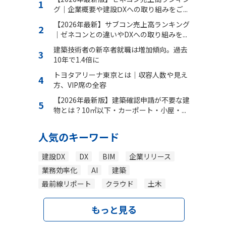
グ｜企業概要や建設ⅮXへの取り組みをご...
【2026年最新】サブコン売上高ランキング
｜ゼネコンとの違いやDXへの取り組みを...
建築技術者の新卒者就職は増加傾向。過去
10年で1.4倍に
トヨタアリーナ東京とは｜収容人数や見え
方、VIP席の全容
【2026年最新版】建築確認申請が不要な建
物とは？10㎡以下・カーポート・小屋・...
人気のキーワード
建設DX
DX
BIM
企業リリース
業務効率化
AI
建築
最前線リポート
クラウド
土木
もっと見る