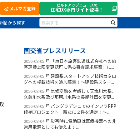
ビルドアップニュースの
メルマガ登録
住宅DX
専門サイト登場！
情報
国交省プレスリリース
「東日本旅客鉄道株式会社への旅
2026-08-05
客運賃上限変更認可に係る審査請求事案」に...
建設系スタートアップ技術カタロ
2026-08-05
グへの掲載技術を追加募集！〜建設系スター...
気候変動を考慮して天塩川水系、
2026-08-05
久慈川水系及び那珂川水系の長期計画を変更...
取
バングラデシュでのインフラPPP
2026-08-05
候補プロジェクト 新たに２件を選定！〜...
災害時に電動車は医療機器への非
2026-08-04
常用電源としても使えます...