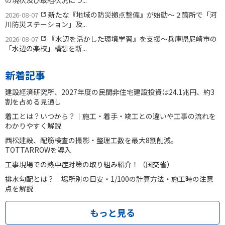
の現状及び取組状況につ...
新たな『地域の防災拠点整備』が始動〜２箇所で「河
2026-08-07
川防災ステーション」及...
『水辺を活かした環境学習』を支援〜兵庫県尼崎市の
2026-08-07
「水辺の楽校」構想を新...
新着記事
建設経済研究所、2027年度の民間非住宅建設投資は24.1兆円、約3
割を占める見通し
着工とは？いつから？｜施工・着手・竣工との違いや工事の流れを
わかりやすく解説
西松建設、配筋検査の撮影・整理工数を最大8割削減。
TOTTARROWを導入
工事現場での熱中症対策の取り組み紹介！（国交省）
排水勾配とは？｜場所別の目安・1/100の計算方法・施工時の注意
点を解説
もっと見る