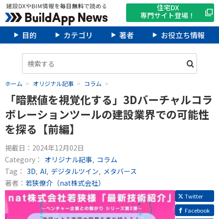
住宅DX
専門サイト登場！
目的
カテゴリ
著者
お役立ち情報
ホーム
オリジナル記事
コラム
「暗黙値を視覚化する」3Dバーチャルコラ
ボレーションツールの建設業界での可能性
を探る【前編】
掲載日：
2024年12月02日
Category：
オリジナル記事
コラム
Tag：
3D
AI
デジタルツイン
メタバース
著者：
若狭僚介（nat株式会社）
Twitter
Facebook