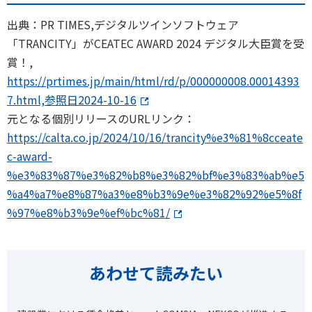
出典：PR TIMES,デジタルツインソフトウェア
「TRANCITY」がCEATEC AWARD 2024 デジタル大臣賞を受
賞！,
https://prtimes.jp/main/html/rd/p/000000008.00014393
7.html,参照日2024-10-16
元となる個別リリースのURLリンク：
https://calta.co.jp/2024/10/16/trancity%e3%81%8cceate
c-award-
%e3%83%87%e3%82%b8%e3%82%bf%e3%83%ab%e5
%a4%a7%e8%87%a3%e8%b3%9e%e3%82%92%e5%8f
%97%e8%b3%9e%ef%bc%81/
あわせて読みたい