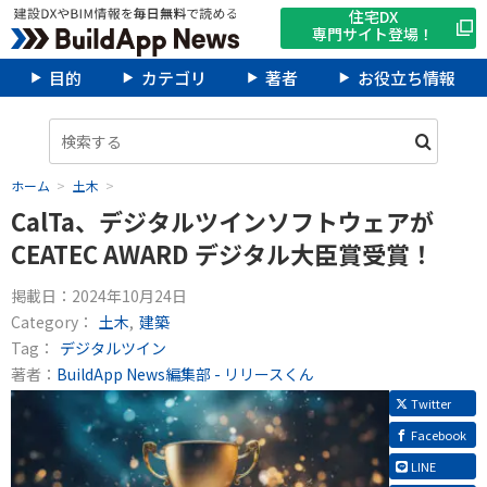
住宅DX
専門サイト登場！
目的
カテゴリ
著者
お役立ち情報
ホーム
土木
CalTa、デジタルツインソフトウェアが
CEATEC AWARD デジタル大臣賞受賞！
掲載日：
2024年10月24日
Category：
土木
建築
Tag：
デジタルツイン
著者：
BuildApp News編集部 - リリースくん
Twitter
Facebook
LINE