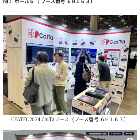
間： ホール６（ ブース番号 ６H１６３）
CEATEC2024 CalTaブース（ブース番号 ６H１６３）