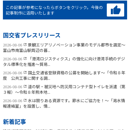
この記事が参考になったらボタンをクリック。
今後の
記事制作に活用いたします
国交省プレスリリース
景観エリアリノベーション事業のモデル都市を選定〜
2026-08-06
富山市南富山駅周辺の暮...
「港湾ロジスティクス」の強化に向け港湾手続のデジ
2026-08-06
タル標準化を推進〜貿易...
国土交通省登録資格の公募を開始します〜「令和８年
2026-08-06
度 公共工事に関する調...
道の駅・被災地へ防災用コンテナ型トイレを派遣（第
2026-08-06
３報）〜令和８年熊本地...
水は限りある資源です。節水にご協力を！〜「渇水情
2026-08-06
報連絡室」を設置し、情...
新着記事