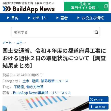
住宅DX
専門サイト登場！
目的
カテゴリ
著者
お役立ち情報
ホーム
土木
国土交通省、令和４年度の都道府県工事に
おける週休２日の取組状況について【調査
結果まとめ】
掲載日：
2024年03月05日
Category：
土木
建築
業界最新ニュース
Tag：
不動産
働き方改革
著者：
BuildApp News編集部 - リリースくん
Twitter
Facebook