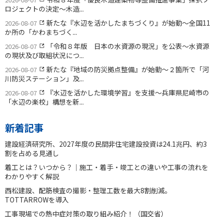
ロジェクトの決定〜木造...
新たな『水辺を活かしたまちづくり』が始動〜全国11
2026-08-07
か所の「かわまちづく...
「令和８年版 日本の水資源の現況」を公表〜水資源
2026-08-07
の現状及び取組状況につ...
新たな『地域の防災拠点整備』が始動〜２箇所で「河
2026-08-07
川防災ステーション」及...
『水辺を活かした環境学習』を支援〜兵庫県尼崎市の
2026-08-07
「水辺の楽校」構想を新...
新着記事
建設経済研究所、2027年度の民間非住宅建設投資は24.1兆円、約3
割を占める見通し
着工とは？いつから？｜施工・着手・竣工との違いや工事の流れを
わかりやすく解説
西松建設、配筋検査の撮影・整理工数を最大8割削減。
TOTTARROWを導入
工事現場での熱中症対策の取り組み紹介！（国交省）