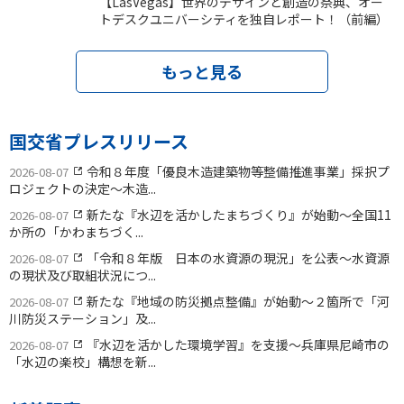
【LasVegas】世界のデザインと創造の祭典、オー
トデスクユニバーシティを独自レポート！（前編）
もっと見る
国交省プレスリリース
令和８年度「優良木造建築物等整備推進事業」採択プ
2026-08-07
ロジェクトの決定〜木造...
新たな『水辺を活かしたまちづくり』が始動〜全国11
2026-08-07
か所の「かわまちづく...
「令和８年版 日本の水資源の現況」を公表〜水資源
2026-08-07
の現状及び取組状況につ...
新たな『地域の防災拠点整備』が始動〜２箇所で「河
2026-08-07
川防災ステーション」及...
『水辺を活かした環境学習』を支援〜兵庫県尼崎市の
2026-08-07
「水辺の楽校」構想を新...