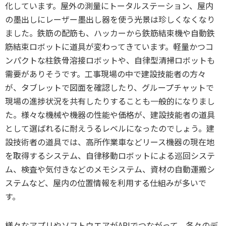
化しています。屋外の測量にトータルステーション、屋内
の墨出しにレーザー墨出し器を使う光景は珍しくなくなり
ました。鉄筋の配筋も、ハッカーから鉄筋結束機や自動鉄
筋結束ロボットに道具が変わってきています。軽量かつコ
ンパクトな柱鉄骨溶接ロボットや、自律型清掃ロボットも
需要がありそうです。工事現場の中で建設技能者の方々
が、タブレットで図面を確認したり、グループチャットで
現場の進捗状況を共有したりすることも一般的になりまし
た。様々な機械や機器の性能や価格が、建設技能者の道具
として選ばれるに耐えうるレベルになったのでしょう。建
設技術者の道具では、高所作業車などリース機器の現在地
を取得するシステム、自律移動ロボットによる巡回システ
ム、検査や気付きなどのメモシステム、資材の自動運搬シ
ステムなど、屋内の位置情報を利用する仕組みが多いで
す。
様々なアプリやソフトウエアがAPIでつながって、各々のデ