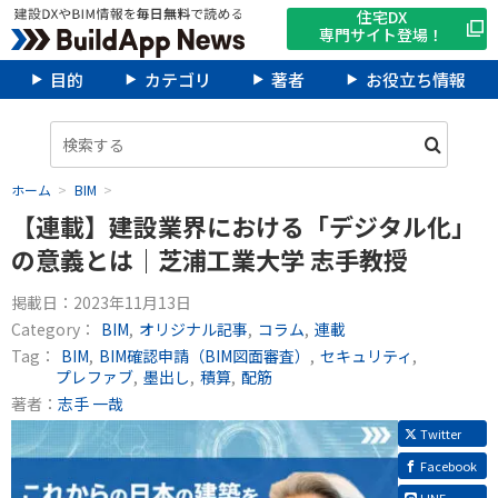
住宅DX
専門サイト登場！
目的
カテゴリ
著者
お役立ち情報
ホーム
BIM
【連載】建設業界における「デジタル化」
の意義とは｜芝浦工業大学 志手教授
掲載日：
2023年11月13日
Category：
BIM
オリジナル記事
コラム
連載
Tag：
BIM
BIM確認申請（BIM図面審査）
セキュリティ
プレファブ
墨出し
積算
配筋
著者：
志手 一哉
Twitter
Facebook
LINE