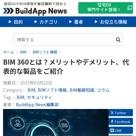
住宅DX
専門サイト登場！
目的
カテゴリ
著者
お役立ち情報
ホーム
BIM
BIMソフト情報
BIM 360とは？メリットやデメリット、代
表的な製品をご紹介
掲載日：
2023年02月22日
Category：
BIM
BIMソフト情報
BIM基礎知識
コラム
Tag：
BIM
セキュリティ
著者：
BuildApp News編集部
Twitter
Facebook
LINE