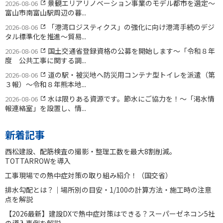
景観エリアリノベーション事業のモデル都市を選定〜
2026-08-06
富山市南富山駅周辺の暮...
「港湾ロジスティクス」の強化に向け港湾手続のデジ
2026-08-06
タル標準化を推進〜貿易...
国土交通省登録資格の公募を開始します〜「令和８年
2026-08-06
度 公共工事に関する調...
道の駅・被災地へ防災用コンテナ型トイレを派遣（第
2026-08-06
３報）〜令和８年熊本地...
水は限りある資源です。節水にご協力を！〜「渇水情
2026-08-06
報連絡室」を設置し、情...
新着記事
西松建設、配筋検査の撮影・整理工数を最大8割削減。
TOTTARROWを導入
工事現場での熱中症対策の取り組み紹介！（国交省）
排水勾配とは？｜場所別の目安・1/100の計算方法・施工時の注意
点を解説
【2026最新】建設DXで熱中症対策はできる？スーパーゼネコン5社
の導入事例を解説