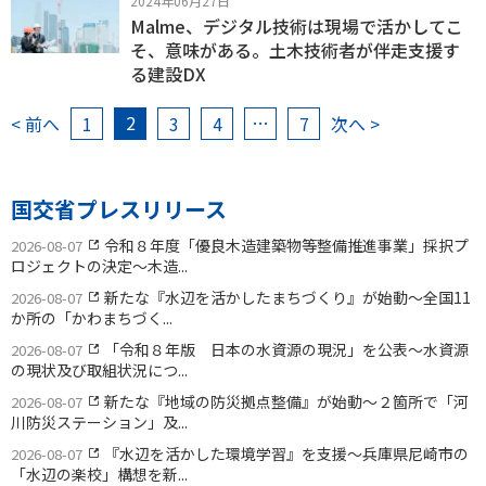
2024年06月27日
Malme、デジタル技術は現場で活かしてこ
そ、意味がある。土木技術者が伴走支援す
る建設DX
2
…
< 前へ
1
3
4
7
次へ >
国交省プレスリリース
令和８年度「優良木造建築物等整備推進事業」採択プ
2026-08-07
ロジェクトの決定〜木造...
新たな『水辺を活かしたまちづくり』が始動〜全国11
2026-08-07
か所の「かわまちづく...
「令和８年版 日本の水資源の現況」を公表〜水資源
2026-08-07
の現状及び取組状況につ...
新たな『地域の防災拠点整備』が始動〜２箇所で「河
2026-08-07
川防災ステーション」及...
『水辺を活かした環境学習』を支援〜兵庫県尼崎市の
2026-08-07
「水辺の楽校」構想を新...