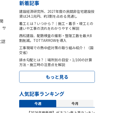
新着記事
建設経済研究所、2027年度の民間非住宅建設投
資は24.1兆円、約3割を占める見通し
関
着工とは？いつから？｜施工・着手・竣工との
、サ
違いや工事の流れをわかりやすく解説
西松建設、配筋検査の撮影・整理工数を最大8
割削減。TOTTARROWを導入
に認
工事現場での熱中症対策の取り組み紹介！（国
交省）
排水勾配とは？｜場所別の目安・1/100の計算
方法・施工時の注意点を解説
もっと見る
人気記事ランキング
今週
今月
【2026年最新版】ゼネコン売上高ランキン