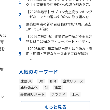
グ｜企業概要や建設ⅮXへの取り組みをご...
【2026年最新】サブコン売上高ランキング
｜ゼネコンとの違いやDXへの取り組みを...
建築技術者の新卒者就職は増加傾向。過去
10年で1.4倍に
らば
【2026年最新版】建築確認申請が不要な建
物とは？10㎡以下・カーポート・小屋・...
度写
根を
【2026年版】建築確認申請とは？流れ・費
用・期間・不要なケースまでプロが解説
｜...
施
人気のキーワード
建設DX
DX
BIM
企業リリース
業務効率化
AI
建築
最前線リポート
クラウド
土木
イン
もっと見る