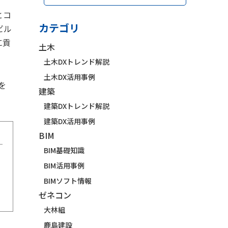
とコ
カテゴリ
ビル
に貢
土木
土木DXトレンド解説
土木DX活用事例
を
建築
建築DXトレンド解説
建築DX活用事例
BIM
BIM基礎知識
BIM活用事例
BIMソフト情報
ゼネコン
大林組
鹿島建設