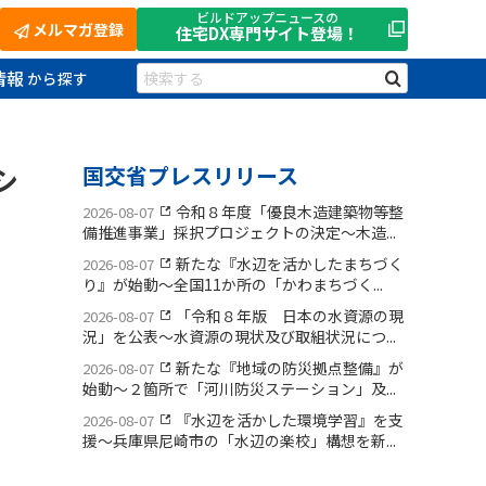
ビルドアップニュースの
メルマガ登録
住宅DX
専門サイト登場！
情報
シ
国交省プレスリリース
令和８年度「優良木造建築物等整
2026-08-07
備推進事業」採択プロジェクトの決定〜木造...
新たな『水辺を活かしたまちづく
2026-08-07
り』が始動〜全国11か所の「かわまちづく...
「令和８年版 日本の水資源の現
2026-08-07
況」を公表〜水資源の現状及び取組状況につ...
新たな『地域の防災拠点整備』が
2026-08-07
始動〜２箇所で「河川防災ステーション」及...
『水辺を活かした環境学習』を支
2026-08-07
援〜兵庫県尼崎市の「水辺の楽校」構想を新...