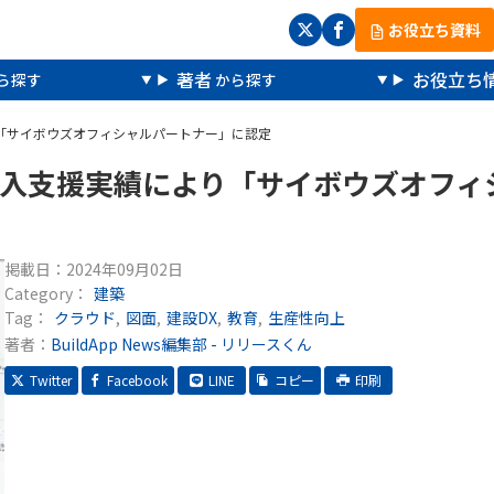
お役立ち資料
著者
お役立ち
り「サイボウズオフィシャルパートナー」に認定
導入支援実績により「サイボウズオフィ
掲載日：
2024年09月02日
Category：
建築
Tag：
クラウド
図面
建設DX
教育
生産性向上
著者：
BuildApp News編集部 - リリースくん
Twitter
Facebook
LINE
コピー
印刷