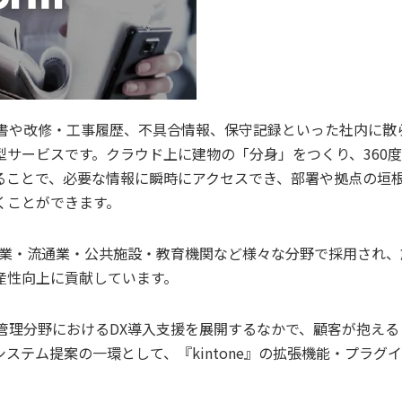
各種図書や改修・工事履歴、不具合情報、保守記録といった社内に散
サービスです。クラウド上に建物の「分身」をつくり、360
ることで、必要な情報に瞬時にアクセスでき、部署や拠点の垣
くことができます。
来、製造業・流通業・公共施設・教育機関など様々な分野で採用され、
産性向上に貢献しています。
施設管理分野におけるDX導入支援を展開するなかで、顧客が抱える
テム提案の一環として、『kintone』の拡張機能・プラグ