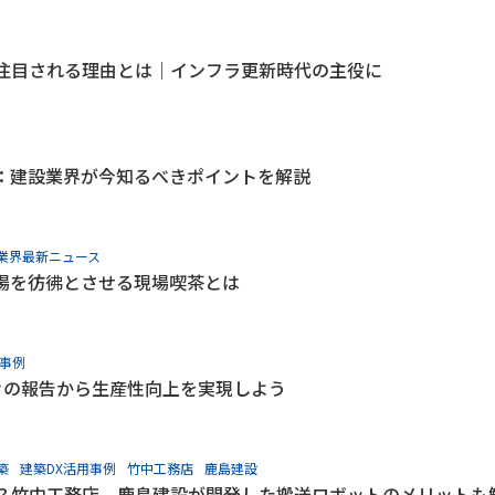
注目される理由とは｜インフラ更新時代の主役に
：建設業界が今知るべきポイントを解説
業界最新ニュース
場を彷彿とさせる現場喫茶とは
用事例
々の報告から生産性向上を実現しよう
築
建築DX活用事例
竹中工務店
鹿島建設
？竹中工務店、鹿島建設が開発した搬送ロボットのメリットも