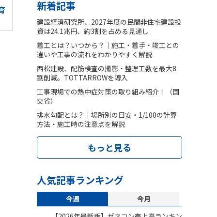
新着記事
育
建設経済研究所、2027年度の民間非住宅建設投
資は24.1兆円、約3割を占める見通し
着工とは？いつから？｜施工・着手・竣工との
違いや工事の流れをわかりやすく解説
西松建設、配筋検査の撮影・整理工数を最大8
割削減。TOTTARROWを導入
工事現場での熱中症対策の取り組み紹介！（国
交省）
排水勾配とは？｜場所別の目安・1/100の計算
方法・施工時の注意点を解説
もっと見る
人気記事ランキング
今週
今月
【2026年最新版】ゼネコン売上高ランキン