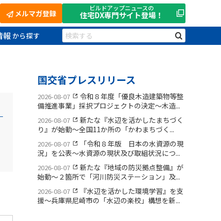
ビルドアップニュースの
メルマガ登録
住宅DX
専門サイト登場！
情報
国交省プレスリリース
令和８年度「優良木造建築物等整
2026-08-07
備推進事業」採択プロジェクトの決定〜木造...
新たな『水辺を活かしたまちづく
2026-08-07
り』が始動〜全国11か所の「かわまちづく...
「令和８年版 日本の水資源の現
2026-08-07
況」を公表〜水資源の現状及び取組状況につ...
新たな『地域の防災拠点整備』が
2026-08-07
始動〜２箇所で「河川防災ステーション」及...
『水辺を活かした環境学習』を支
2026-08-07
援〜兵庫県尼崎市の「水辺の楽校」構想を新...