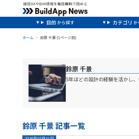
目的
カテゴリ
ホーム
鈴原 千景
(1ページ目)
鈴原 千景
5年ほどの設計の経験を活かし
鈴原 千景 記事一覧
2026年07月31日