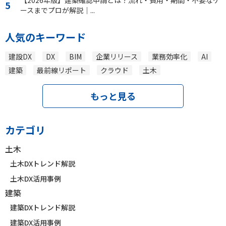
【2026年版】建築確認申請とは？流れ・費用・期間・不要なケ
ースまでプロが解説｜...
人気のキーワード
建設DX
DX
BIM
企業リリース
業務効率化
AI
建築
最前線リポート
クラウド
土木
もっと見る
カテゴリ
土木
土木DXトレンド解説
土木DX活用事例
建築
建築DXトレンド解説
建築DX活用事例