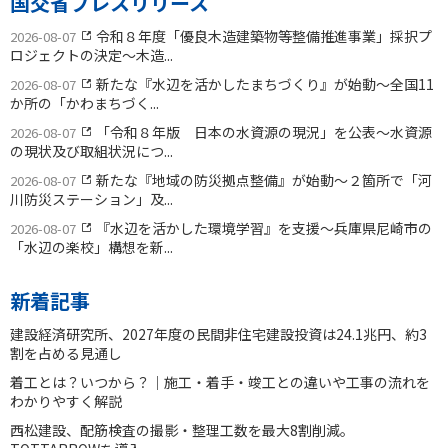
国交省プレスリリース
令和８年度「優良木造建築物等整備推進事業」採択プ
2026-08-07
ロジェクトの決定〜木造...
新たな『水辺を活かしたまちづくり』が始動〜全国11
2026-08-07
か所の「かわまちづく...
「令和８年版 日本の水資源の現況」を公表〜水資源
2026-08-07
の現状及び取組状況につ...
新たな『地域の防災拠点整備』が始動〜２箇所で「河
2026-08-07
川防災ステーション」及...
『水辺を活かした環境学習』を支援〜兵庫県尼崎市の
2026-08-07
「水辺の楽校」構想を新...
新着記事
建設経済研究所、2027年度の民間非住宅建設投資は24.1兆円、約3
割を占める見通し
着工とは？いつから？｜施工・着手・竣工との違いや工事の流れを
わかりやすく解説
西松建設、配筋検査の撮影・整理工数を最大8割削減。