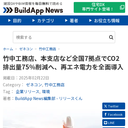
住宅DX
専門サイト登場！
目的
カテゴリ
著者
お役立ち情報
ホーム
ゼネコン
竹中工務店
竹中工務店、本支店など全国7拠点でCO2
排出量75％削減へ、再エネ電力を全面導入
掲載日：
2025年02月22日
Category：
ゼネコン
竹中工務店
Tag：
企業リリース
環境
著者：
BuildApp News編集部 - リリースくん
Twitter
Facebook
LINE