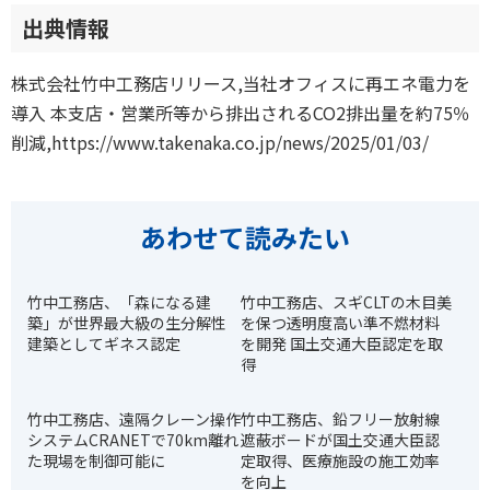
出典情報
株式会社竹中工務店リリース,当社オフィスに再エネ電力を
導入 本支店・営業所等から排出されるCO2排出量を約75％
削減,https://www.takenaka.co.jp/news/2025/01/03/
あわせて読みたい
竹中工務店、「森になる建
竹中工務店、スギCLTの木目美
築」が世界最大級の生分解性
を保つ透明度高い準不燃材料
建築としてギネス認定
を開発 国土交通大臣認定を取
得
竹中工務店、遠隔クレーン操作
竹中工務店、鉛フリー放射線
システムCRANETで70km離れ
遮蔽ボードが国土交通大臣認
た現場を制御可能に
定取得、医療施設の施工効率
を向上