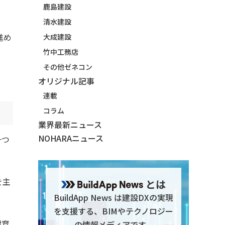
鹿島建設
清水建設
進め
大成建設
竹中工務店
その他ゼネコン
オリジナル記事
連載
コラム
業界最新ニュース
NOHARAニュース
一つ
を主
とは
BuildApp News は建設DXの実現
を支援する、BIMやテクノロジー
材育
の情報メディアです。