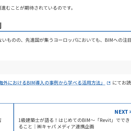
層進むことが期待されているのです。
例
いものの、先進国が集うヨーロッパにおいても、BIMへの注
海外におけるBIM導入の事例から学ベる活用方法」
にてお読
NEXT 
店
1級建築士が語る！はじめてのBIM～「Revit」ででき
ること｜㈱キャパ メディア連携企画