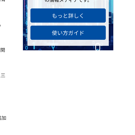
もっと詳しく
る
使い方ガイド
に関
人三
追加