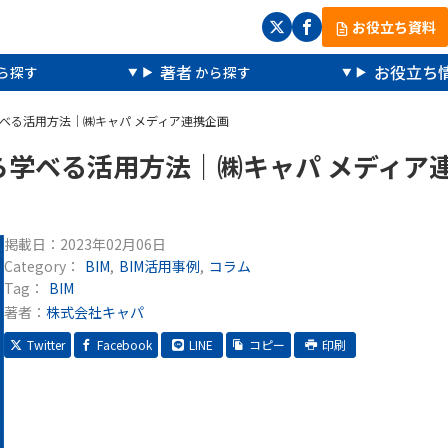
お役立ち資料
著者
お役立ち
学ベる活用方法｜㈱キャパ メディア連携企画
ら学ベる活用方法｜㈱キャパ メディア
掲載日：
2023年02月06日
Category：
BIM
BIM活用事例
コラム
Tag：
BIM
著者：
株式会社キャパ
Twitter
Facebook
LINE
コピー
印刷