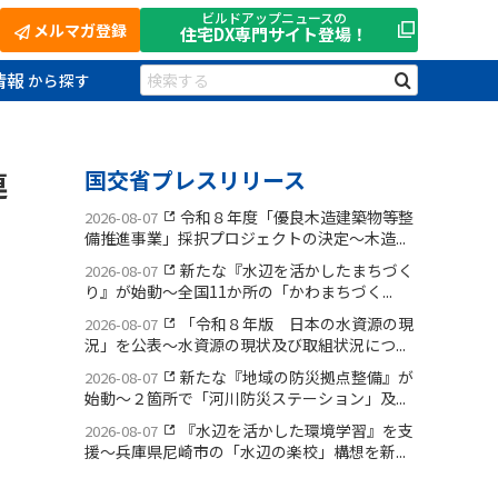
ビルドアップニュースの
メルマガ登録
住宅DX
専門サイト登場！
情報
連
国交省プレスリリース
令和８年度「優良木造建築物等整
2026-08-07
備推進事業」採択プロジェクトの決定〜木造...
新たな『水辺を活かしたまちづく
2026-08-07
り』が始動〜全国11か所の「かわまちづく...
「令和８年版 日本の水資源の現
2026-08-07
況」を公表〜水資源の現状及び取組状況につ...
新たな『地域の防災拠点整備』が
2026-08-07
始動〜２箇所で「河川防災ステーション」及...
『水辺を活かした環境学習』を支
2026-08-07
援〜兵庫県尼崎市の「水辺の楽校」構想を新...