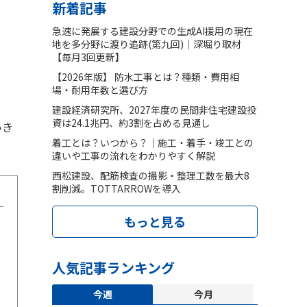
新着記事
急速に発展する建設分野での生成AI援用の現在
地を多分野に渡り追跡(第九回)｜深堀り取材
。
【毎月3回更新】
【2026年版】 防水工事とは？種類・費用相
場・耐用年数と選び方
建設経済研究所、2027年度の民間非住宅建設投
資は24.1兆円、約3割を占める見通し
いき
着工とは？いつから？｜施工・着手・竣工との
違いや工事の流れをわかりやすく解説
西松建設、配筋検査の撮影・整理工数を最大8
割削減。TOTTARROWを導入
もっと見る
人気記事ランキング
今週
今月