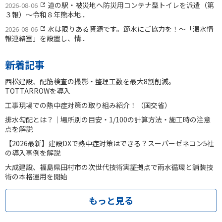
道の駅・被災地へ防災用コンテナ型トイレを派遣（第
2026-08-06
３報）〜令和８年熊本地...
水は限りある資源です。節水にご協力を！〜「渇水情
2026-08-06
報連絡室」を設置し、情...
新着記事
西松建設、配筋検査の撮影・整理工数を最大8割削減。
TOTTARROWを導入
工事現場での熱中症対策の取り組み紹介！（国交省）
排水勾配とは？｜場所別の目安・1/100の計算方法・施工時の注意
点を解説
【2026最新】建設DXで熱中症対策はできる？スーパーゼネコン5社
の導入事例を解説
大成建設、福島県田村市の次世代技術実証拠点で雨水循環と舗装技
術の本格運用を開始
もっと見る