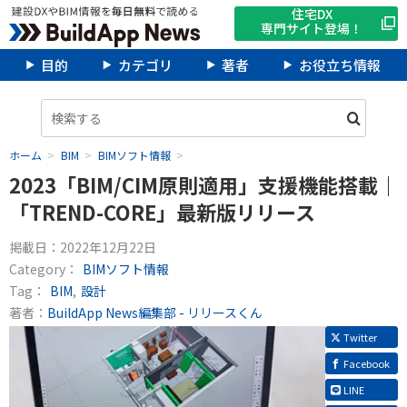
住宅DX
専門サイト登場！
目的
カテゴリ
著者
お役立ち情報
ホーム
BIM
BIMソフト情報
2023「BIM/CIM原則適用」支援機能搭載｜
「TREND-CORE」最新版リリース
掲載日：
2022年12月22日
Category：
BIMソフト情報
Tag：
BIM
設計
著者：
BuildApp News編集部 - リリースくん
Twitter
Facebook
LINE