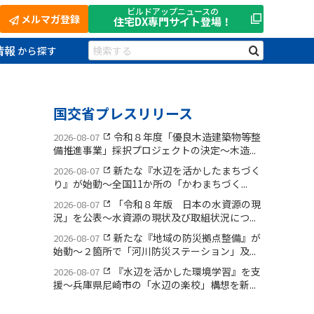
ビルドアップニュースの
メルマガ登録
住宅DX
専門サイト登場！
情報
国交省プレスリリース
令和８年度「優良木造建築物等整
2026-08-07
備推進事業」採択プロジェクトの決定〜木造...
新たな『水辺を活かしたまちづく
2026-08-07
り』が始動〜全国11か所の「かわまちづく...
「令和８年版 日本の水資源の現
2026-08-07
況」を公表〜水資源の現状及び取組状況につ...
新たな『地域の防災拠点整備』が
2026-08-07
始動〜２箇所で「河川防災ステーション」及...
『水辺を活かした環境学習』を支
2026-08-07
援〜兵庫県尼崎市の「水辺の楽校」構想を新...