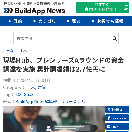
住宅DX
専門サイト登場！
目的
カテゴリ
著者
お役立ち情報
ホーム
土木
現場Hub、プレシリーズAラウンドの資金
調達を実施 累計調達額は2.7億円に
掲載日：
2024年11月01日
Category：
土木
建築
Tag：
DX
SaaS
著者：
BuildApp News編集部 - リリースくん
Twitter
Facebook
LINE