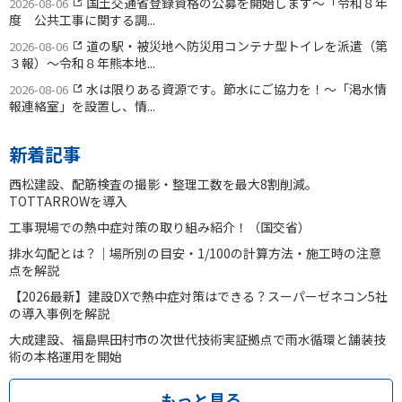
国土交通省登録資格の公募を開始します〜「令和８年
2026-08-06
度 公共工事に関する調...
道の駅・被災地へ防災用コンテナ型トイレを派遣（第
2026-08-06
３報）〜令和８年熊本地...
水は限りある資源です。節水にご協力を！〜「渇水情
2026-08-06
報連絡室」を設置し、情...
新着記事
西松建設、配筋検査の撮影・整理工数を最大8割削減。
TOTTARROWを導入
工事現場での熱中症対策の取り組み紹介！（国交省）
排水勾配とは？｜場所別の目安・1/100の計算方法・施工時の注意
点を解説
【2026最新】建設DXで熱中症対策はできる？スーパーゼネコン5社
の導入事例を解説
大成建設、福島県田村市の次世代技術実証拠点で雨水循環と舗装技
術の本格運用を開始
もっと見る