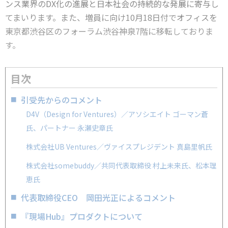
ンス業界のDX化の進展と日本社会の持続的な発展に寄与し
てまいります。また、増員に向け10月18日付でオフィスを
東京都渋谷区のフォーラム渋谷神泉7階に移転しておりま
す。
目次
引受先からのコメント
D4V（Design for Ventures）／アソシエイト ゴーマン蒼
氏、パートナー 永瀬史章氏
株式会社UB Ventures／ヴァイスプレジデント 真島里帆氏
株式会社somebuddy／共同代表取締役 村上未来氏、松本理
恵氏
代表取締役CEO 岡田光正によるコメント
『現場Hub』プロダクトについて