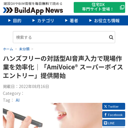
住宅DX
専門サイト登場！
目的
カテゴリ
著者
お役立ち情報
ホーム
未分類
ハンズフリーの対話型AI音声入力で現場作
業を効率化｜「AmiVoice® スーパーボイス
エントリー」提供開始
掲載日：
2022年08月16日
Category：
Tag：
AI
Twitter
Facebook
LINE