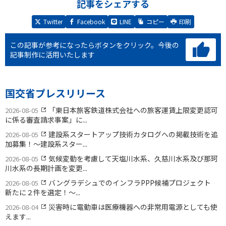
記事をシェアする
Twitter
Facebook
LINE
コピー
印刷
この記事が参考になったらボタンをクリック。
今後の
記事制作に活用いたします
国交省プレスリリース
「東日本旅客鉄道株式会社への旅客運賃上限変更認可
2026-08-05
に係る審査請求事案」に...
建設系スタートアップ技術カタログへの掲載技術を追
2026-08-05
加募集！〜建設系スター...
気候変動を考慮して天塩川水系、久慈川水系及び那珂
2026-08-05
川水系の長期計画を変更...
バングラデシュでのインフラPPP候補プロジェクト
2026-08-05
新たに２件を選定！〜...
災害時に電動車は医療機器への非常用電源としても使
2026-08-04
えます...