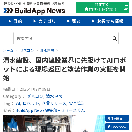
住宅DX
専門サイト登場！
目的
カテゴリ
著者
お役立ち情報
ホーム
ゼネコン
清水建設
清水建設、国内建設業界に先駆けてAIロボ
ットによる現場巡回と塗装作業の実証を開
始
掲載日：
2026年07月09日
Category：
ゼネコン
清水建設
Tag：
AI
ロボット
企業リリース
安全管理
著者：
BuildApp News編集部 - リリースくん
Twitter
Facebook