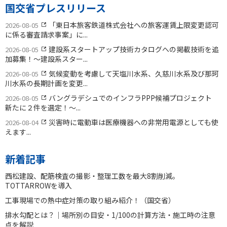
国交省プレスリリース
「東日本旅客鉄道株式会社への旅客運賃上限変更認可
2026-08-05
に係る審査請求事案」に...
建設系スタートアップ技術カタログへの掲載技術を追
2026-08-05
加募集！〜建設系スター...
気候変動を考慮して天塩川水系、久慈川水系及び那珂
2026-08-05
川水系の長期計画を変更...
バングラデシュでのインフラPPP候補プロジェクト
2026-08-05
新たに２件を選定！〜...
災害時に電動車は医療機器への非常用電源としても使
2026-08-04
えます...
新着記事
西松建設、配筋検査の撮影・整理工数を最大8割削減。
TOTTARROWを導入
工事現場での熱中症対策の取り組み紹介！（国交省）
排水勾配とは？｜場所別の目安・1/100の計算方法・施工時の注意
点を解説