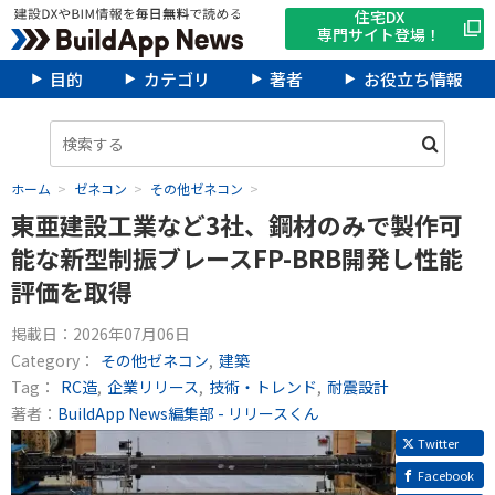
住宅DX
専門サイト登場！
目的
カテゴリ
著者
お役立ち情報
ホーム
ゼネコン
その他ゼネコン
東亜建設工業など3社、鋼材のみで製作可
能な新型制振ブレースFP-BRB開発し性能
評価を取得
掲載日：
2026年07月06日
Category：
その他ゼネコン
建築
Tag：
RC造
企業リリース
技術・トレンド
耐震設計
著者：
BuildApp News編集部 - リリースくん
Twitter
Facebook