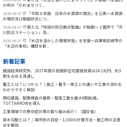
か所の「かわまちづく...
「令和８年版 日本の水資源の現況」を公表〜水資源
2026-08-07
の現状及び取組状況につ...
新たな『地域の防災拠点整備』が始動〜２箇所で「河
2026-08-07
川防災ステーション」及...
『水辺を活かした環境学習』を支援〜兵庫県尼崎市の
2026-08-07
「水辺の楽校」構想を新...
新着記事
建設経済研究所、2027年度の民間非住宅建設投資は24.1兆円、約3
割を占める見通し
着工とは？いつから？｜施工・着手・竣工との違いや工事の流れを
わかりやすく解説
西松建設、配筋検査の撮影・整理工数を最大8割削減。
TOTTARROWを導入
工事現場での熱中症対策の取り組み紹介！（国交省）
排水勾配とは？｜場所別の目安・1/100の計算方法・施工時の注意
点を解説