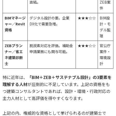
直結。
ZEB案
件
BIMマネージ
デジタル設計の要。企業
★★★☆☆
BIM設
ャー／Revit
DX化で需要急増。
計・モ
資格
デル監
理
ZEBプラン
脱炭素対応を評価。補助金
★★★☆☆
官公庁
ナー／省エ
申請業務にも関与可能。
案件・
ネ建築診断
環境設
士
計
特に近年は、
「BIM＋ZEB＋サステナブル設計」の3要素を
理解する人材
が圧倒的に不足しています。上記の資格をも
つ建築コンサルタントであれば、設計・環境・行政対応の
主力人材として高評価を得やすくなります。
上記の内、権威的な資格として挙げられるのが建築士で