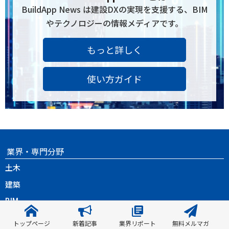
BuildApp News は建設DXの実現を支援する、BIM
やテクノロジーの情報メディアです。
もっと詳しく
使い方ガイド
業界・専門分野
土木
建築
BIM
ゼネコン
トップページ
新着記事
業界リポート
無料メルマガ