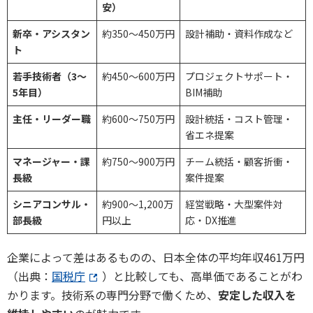
安）
新卒・アシスタン
約350〜450万円
設計補助・資料作成など
ト
若手技術者（3〜
約450〜600万円
プロジェクトサポート・
5年目）
BIM補助
主任・リーダー職
約600〜750万円
設計統括・コスト管理・
省エネ提案
マネージャー・課
約750〜900万円
チーム統括・顧客折衝・
長級
案件提案
シニアコンサル・
約900〜1,200万
経営戦略・大型案件対
部長級
円以上
応・DX推進
企業によって差はあるものの、日本全体の平均年収461万円
（出典：
国税庁
）と比較しても、高単価であることがわ
かります。技術系の専門分野で働くため、
安定した収入を