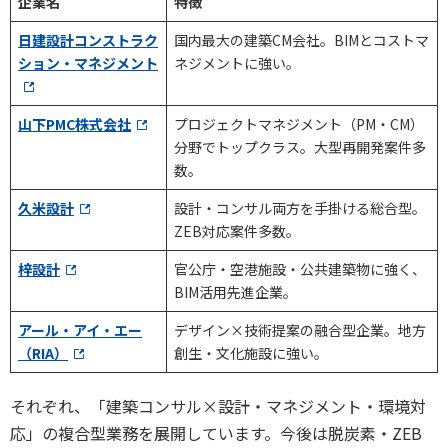
企業名
特徴
日建設計コンストラク
国内最大の建築CM会社。BIMとコストマ
ション・マネジメント
ネジメントに強い。
山下PMC株式会社
プロジェクトマネジメント（PM・CM）
分野でトップクラス。大型再開発案件多
数。
久米設計
設計・コンサル両方を手掛ける総合型。
ZEB対応案件多数。
梓設計
官公庁・空港施設・公共建築物に強く、
BIM活用先進企業。
アール・アイ・エー
デザイン×技術提案の融合型企業。地方
（RIA）
創生・文化施設に強い。
それぞれ、「建築コンサル×設計・マネジメント・環境対
応」の複合型業務を展開しています。今後は脱炭素・ZEB