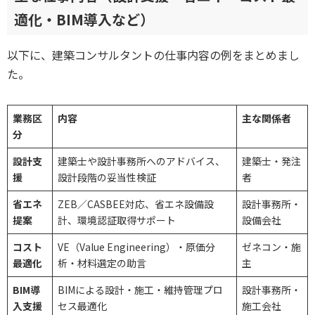
適化・BIM導入など）
以下に、建築コンサルタントの仕事内容の例をまとめまし
た。
業務区
内容
主な関係者
分
設計支
建築士や設計事務所へのアドバイス、
建築士・発注
援
設計段階の妥当性検証
者
省エネ
ZEB／CASBEE対応、省エネ設備設
設計事務所・
提案
計、環境認証取得サポート
設備会社
コスト
VE（Value Engineering）・原価分
ゼネコン・施
最適化
析・材料選定の助言
主
BIM導
BIMによる設計・施工・維持管理プロ
設計事務所・
入支援
セス最適化
施工会社