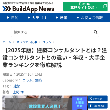
住宅DX
専門サイト登場！
目的
カテゴリ
著者
お役立ち情報
ホーム
オリジナル記事
コラム
【2025年版】建築コンサルタントとは？建
設コンサルタントとの違い・年収・大手企
業ランキングを徹底解説
掲載日：
2025年10月16日
Category：
コラム
建築
Tag：
建築
著者：
上野 海
Twitter
Facebook