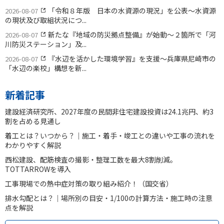
「令和８年版 日本の水資源の現況」を公表〜水資源
2026-08-07
の現状及び取組状況につ...
新たな『地域の防災拠点整備』が始動〜２箇所で「河
2026-08-07
川防災ステーション」及...
『水辺を活かした環境学習』を支援〜兵庫県尼崎市の
2026-08-07
「水辺の楽校」構想を新...
新着記事
建設経済研究所、2027年度の民間非住宅建設投資は24.1兆円、約3
割を占める見通し
着工とは？いつから？｜施工・着手・竣工との違いや工事の流れを
わかりやすく解説
西松建設、配筋検査の撮影・整理工数を最大8割削減。
TOTTARROWを導入
工事現場での熱中症対策の取り組み紹介！（国交省）
排水勾配とは？｜場所別の目安・1/100の計算方法・施工時の注意
点を解説