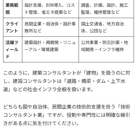
業務範
設計支援、BIM導入、コス
調査、計画、設計、施工
囲
ト管理、省エネ提案など
監理、維持管理など
クライ
民間企業・自治体・設計事
国土交通省、地方自治
アント
務所など
体、公団など
活躍フ
建築設計・再開発・リニュ
公共事業・防災計画・地
ィール
ーアル・環境建築
域開発・インフラ維持
ド
このように、建築コンサルタントが「建物」を扱うのに対
し、建設コンサルタントは「道路・橋梁・ダム・上下水
道」などの社会インフラ全般を扱います。
どちらも国や自治体、民間企業の技術的支援を担う「技術
コンサルタント業」ですが、役割や専門性には明確な線引
きがある点に気を付けてください。