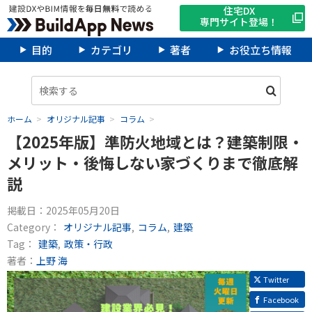
住宅DX
専門サイト登場！
目的
カテゴリ
著者
お役立ち情報
ホーム
オリジナル記事
コラム
【2025年版】準防火地域とは？建築制限・
メリット・後悔しない家づくりまで徹底解
説
掲載日：
2025年05月20日
Category：
オリジナル記事
コラム
建築
Tag：
建築
政策・行政
著者：
上野 海
Twitter
Facebook