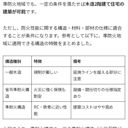
準防火地域でも、一定の条件を満たせば
木造2階建て住宅の
建築が可能
です。
ただし、防火性能に関する構造・材料・部材の仕様に適合
することが条件になります。参考として以下に、準防火地
域に適用できる構造の特徴をまとめました。
構造種別
特徴
備考
一般木造
規制が厳しい
延焼ラインを越える部分に
注意
省令準耐火構
火災に強く保険も
設備・間仕切りの仕様指定
造
割安
あり
準耐火構造
RC・鉄骨に近い性
建築コストはやや高め
能