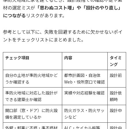
材の選定ミスが
「思わぬコスト増」や「設計のやり直し」
につながる
リスクがあります。
参考として以下に、失敗を回避するために欠かせないポイ
ントをチェックリストにまとめました。
チェック項目
内容
タイミ
ング
自分の土地が準防火地域かど
都市計画図・自治体
設計前
うか確認する
Web・役所窓口で確認
準防火地域に対応した設計が
実績や対応経験を確認
設計依
できる建築士か確認
頼時
開口部（窓・ドア）に防火設
防火ガラス・防火サッ
設計中
備を選定しているか
シなど
外壁・軒裏に不燃・準不燃材
ALC・ケイカル板等
設計中