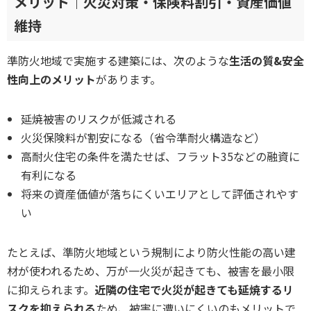
メリット｜火災対策・保険料割引・資産価値
維持
準防火地域で実施する建築には、次のような
生活の質&安全
性向上のメリット
があります。
延焼被害のリスクが低減される
火災保険料が割安になる（省令準耐火構造など）
高耐火住宅の条件を満たせば、フラット35などの融資に
有利になる
将来の資産価値が落ちにくいエリアとして評価されやす
い
たとえば、準防火地域という規制により防火性能の高い建
材が使われるため、万が一火災が起きても、被害を最小限
に抑えられます。
近隣の住宅で火災が起きても延焼するリ
スクを抑えられる
ため、被害に遭いにくいのもメリットで