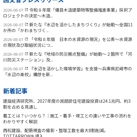
令和８年度「優良木造建築物等整備推進事業」採択プ
2026-08-07
ロジェクトの決定〜木造...
新たな『水辺を活かしたまちづくり』が始動〜全国11
2026-08-07
か所の「かわまちづく...
「令和８年版 日本の水資源の現況」を公表〜水資源
2026-08-07
の現状及び取組状況につ...
新たな『地域の防災拠点整備』が始動〜２箇所で「河
2026-08-07
川防災ステーション」及...
『水辺を活かした環境学習』を支援〜兵庫県尼崎市の
2026-08-07
「水辺の楽校」構想を新...
新着記事
建設経済研究所、2027年度の民間非住宅建設投資は24.1兆円、約3
割を占める見通し
着工とは？いつから？｜施工・着手・竣工との違いや工事の流れを
わかりやすく解説
西松建設、配筋検査の撮影・整理工数を最大8割削減。
TOTTARROWを導入