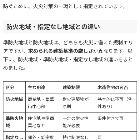
防ぐ
ために、火災対策の一環として指定されています。
防火地域・指定なし地域との違い
準防火地域と防火地域は、どちらも火災に備えた規制エリ
アですが、
求められる建築基準の厳しさ
が異なります。以
下に、防火地域・準防火地域・指定なし地域の違いをまと
めました。
区分
主な用途
建築制限
木造住宅の可否
防火地域
商業地・繁華
耐火建築物が
基本的に不可（例
街中心部
原則
外あり）
準防火地
住宅地や準商
一定の耐火性
条件付きで可
域
業地など
能が必要
指定なし
郊外・低密度
特に制限なし
可