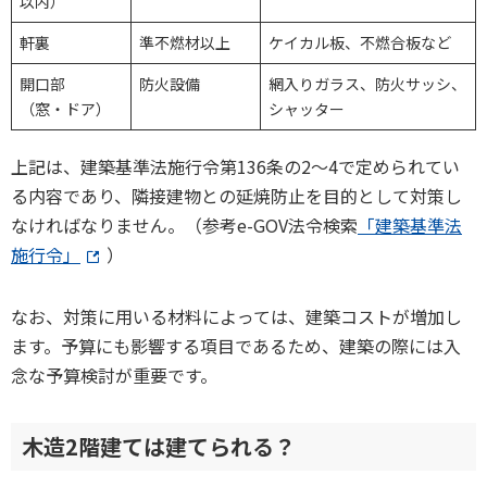
以内）
軒裏
準不燃材以上
ケイカル板、不燃合板など
開口部
防火設備
網入りガラス、防火サッシ、
（窓・ドア）
シャッター
上記は、建築基準法施行令第136条の2〜4で定められてい
る内容であり、隣接建物との延焼防止を目的として対策し
なければなりません。（参考e-GOV法令検索
「建築基準法
施行令」
）
なお、対策に用いる材料によっては、建築コストが増加し
ます。予算にも影響する項目であるため、建築の際には入
念な予算検討が重要です。
木造2階建ては建てられる？