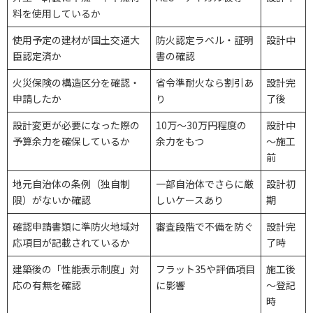
料を使用しているか
使用予定の建材が国土交通大
防火認定ラベル・証明
設計中
臣認定済か
書の確認
火災保険の構造区分を確認・
省令準耐火なら割引あ
設計完
申請したか
り
了後
設計変更が必要になった際の
10万～30万円程度の
設計中
予算余力を確保しているか
余力をもつ
～施工
前
地元自治体の条例（独自制
一部自治体でさらに厳
設計初
限）がないか確認
しいケースあり
期
確認申請書類に準防火地域対
審査段階で不備を防ぐ
設計完
応項目が記載されているか
了時
建築後の「性能表示制度」対
フラット35や評価項目
施工後
応の有無を確認
に影響
～登記
時