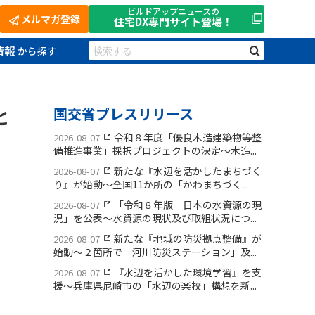
ビルドアップニュースの
メルマガ登録
住宅DX
専門サイト登場！
情報
と
国交省プレスリリース
令和８年度「優良木造建築物等整
2026-08-07
備推進事業」採択プロジェクトの決定〜木造...
新たな『水辺を活かしたまちづく
2026-08-07
り』が始動〜全国11か所の「かわまちづく...
「令和８年版 日本の水資源の現
2026-08-07
況」を公表〜水資源の現状及び取組状況につ...
新たな『地域の防災拠点整備』が
2026-08-07
始動〜２箇所で「河川防災ステーション」及...
『水辺を活かした環境学習』を支
2026-08-07
援〜兵庫県尼崎市の「水辺の楽校」構想を新...