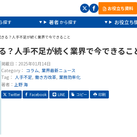
お役立ち資料
著者
お役立ち
が起きる？人手不足が続く業界で今できること
きる？人手不足が続く業界で今できるこ
掲載日：
2025年01月14日
Category：
コラム
業界最新ニュース
Tag：
人手不足
働き方改革
業務効率化
著者：
上野 海
Twitter
Facebook
LINE
コピー
印刷