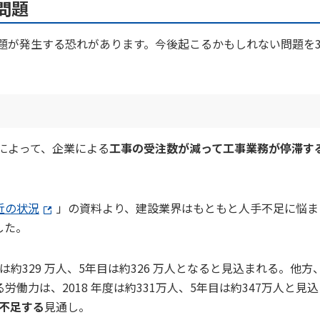
問題
問題が発生する恐れがあります。今後起こるかもしれない問題を
少によって、企業による
工事の受注数が減って工事業務が停滞す
近の状況
」の資料より、建設業界はもともと人手不足に悩ま
した。
は約329 万人、5年目は約326 万人となると見込まれる。他方
力は、2018 年度は約331万人、5年目は約347万人と見込
が不足する
見通し。