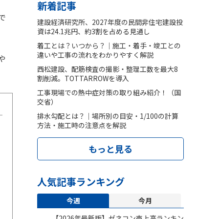
新着記事
で
建設経済研究所、2027年度の民間非住宅建設投
資は24.1兆円、約3割を占める見通し
着工とは？いつから？｜施工・着手・竣工との
違いや工事の流れをわかりやすく解説
や
西松建設、配筋検査の撮影・整理工数を最大8
割削減。TOTTARROWを導入
工事現場での熱中症対策の取り組み紹介！（国
交省）
排水勾配とは？｜場所別の目安・1/100の計算
方法・施工時の注意点を解説
もっと見る
人気記事ランキング
今週
今月
【2026年最新版】ゼネコン売上高ランキン