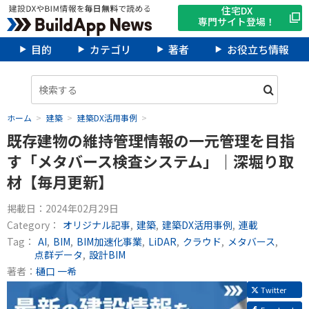
住宅DX
専門サイト登場！
目的
カテゴリ
著者
お役立ち情報
ホーム
建築
建築DX活用事例
既存建物の維持管理情報の一元管理を目指
す「メタバース検査システム」｜深堀り取
材【毎月更新】
掲載日：
2024年02月29日
Category：
オリジナル記事
建築
建築DX活用事例
連載
Tag：
AI
BIM
BIM加速化事業
LiDAR
クラウド
メタバース
点群データ
設計BIM
著者：
樋口 一希
Twitter