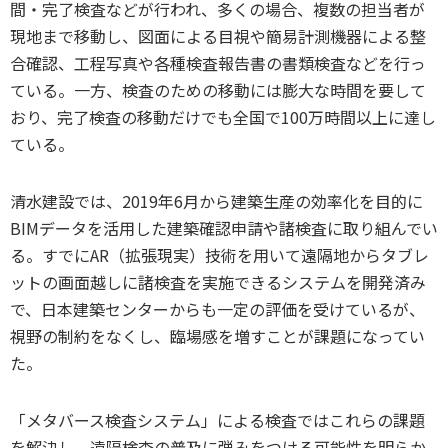
間・完了検査などが行われ、多くの場合、複数の担当者が
現地まで移動し、図面による目視や簡易計測機器による整
合確認、工程写真や各種検査報告書の書類検査などを行っ
ている。一方、検査のための移動には膨大な時間を要して
おり、完了検査の移動だけでも全国で100万時間以上に達し
ている。
清水建設では、2019年6月から建築生産の効率化を目的に
BIMデータを活用した建築確認申請や諸検査に取り組んでい
る。すでにAR（拡張現実）技術を用いて遠隔地からタブレ
ットの画面越しに諸検査を実施できるシステムを開発済み
で、日本建築センターからも一定の評価を受けているが、
視野の制約をなくし、臨場感を増すことが課題になってい
た。
「メタバース検査システム」による検査ではこれらの課題
を解決し、遠隔検査の普及に弾みをつける可能性を明らか