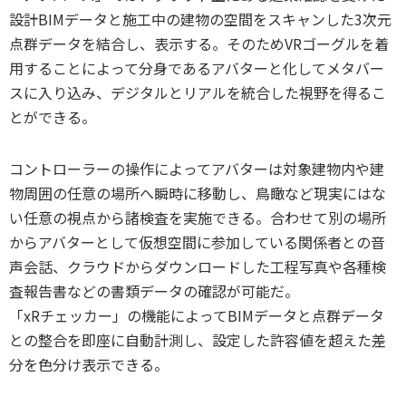
設計BIMデータと施工中の建物の空間をスキャンした3次元
点群データを結合し、表示する。そのためVRゴーグルを着
用することによって分身であるアバターと化してメタバー
スに入り込み、デジタルとリアルを統合した視野を得るこ
とができる。
コントローラーの操作によってアバターは対象建物内や建
物周囲の任意の場所へ瞬時に移動し、鳥瞰など現実にはな
い任意の視点から諸検査を実施できる。合わせて別の場所
からアバターとして仮想空間に参加している関係者との音
声会話、クラウドからダウンロードした工程写真や各種検
査報告書などの書類データの確認が可能だ。
「xRチェッカー」の機能によってBIMデータと点群データ
との整合を即座に自動計測し、設定した許容値を超えた差
分を色分け表示できる。