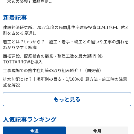
「水辺の楽校」構想を新...
新着記事
建設経済研究所、2027年度の民間非住宅建設投資は24.1兆円、約3
割を占める見通し
着工とは？いつから？｜施工・着手・竣工との違いや工事の流れを
わかりやすく解説
西松建設、配筋検査の撮影・整理工数を最大8割削減。
TOTTARROWを導入
工事現場での熱中症対策の取り組み紹介！（国交省）
排水勾配とは？｜場所別の目安・1/100の計算方法・施工時の注意
点を解説
もっと見る
人気記事ランキング
今週
今月