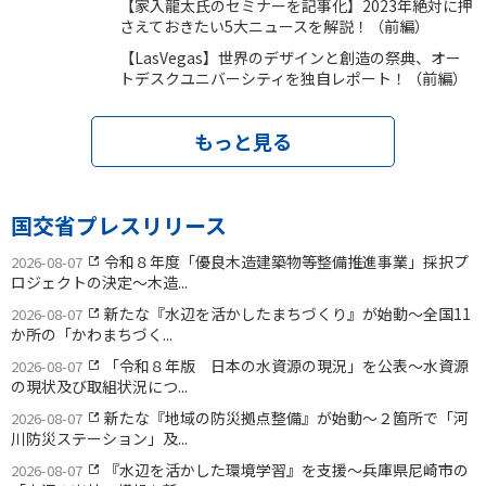
【家入龍太氏のセミナーを記事化】2023年絶対に押
さえておきたい5大ニュースを解説！（前編）
【LasVegas】世界のデザインと創造の祭典、オー
トデスクユニバーシティを独自レポート！（前編）
もっと見る
国交省プレスリリース
令和８年度「優良木造建築物等整備推進事業」採択プ
2026-08-07
ロジェクトの決定〜木造...
新たな『水辺を活かしたまちづくり』が始動〜全国11
2026-08-07
か所の「かわまちづく...
「令和８年版 日本の水資源の現況」を公表〜水資源
2026-08-07
の現状及び取組状況につ...
新たな『地域の防災拠点整備』が始動〜２箇所で「河
2026-08-07
川防災ステーション」及...
『水辺を活かした環境学習』を支援〜兵庫県尼崎市の
2026-08-07