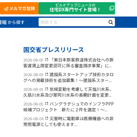
ビルドアップニュースの
メルマガ登録
住宅DX
専門サイト登場！
情報
国交省プレスリリース
「東日本旅客鉄道株式会社への旅
2026-08-05
客運賃上限変更認可に係る審査請求事案」に...
建設系スタートアップ技術カタロ
2026-08-05
グへの掲載技術を追加募集！〜建設系スター...
気候変動を考慮して天塩川水系、
2026-08-05
久慈川水系及び那珂川水系の長期計画を変更...
バングラデシュでのインフラPPP
2026-08-05
候補プロジェクト 新たに２件を選定！〜...
災害時に電動車は医療機器への非
2026-08-04
常用電源としても使えます...