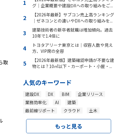
グ｜企業概要や建設ⅮXへの取り組みをご...
【2026年最新】サブコン売上高ランキング
｜ゼネコンとの違いやDXへの取り組みを...
建築技術者の新卒者就職は増加傾向。過去
10年で1.4倍に
トヨタアリーナ東京とは｜収容人数や見え
方、VIP席の全容
【2026年最新版】建築確認申請が不要な建
ら取
物とは？10㎡以下・カーポート・小屋・...
人気のキーワード
建設DX
DX
BIM
企業リリース
業務効率化
AI
建築
最前線リポート
クラウド
土木
ル
もっと見る