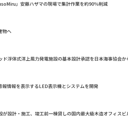
nsoMiru」安藤ハザマの現場で集計作業を約90％削減
建物へ
リッド浮体式洋上風力発電施設の基本設計承認を日本海事協会か
意報情報を表示するLED表示機とシステムを開発
設が設計・施工、竣工前一棟貸しの国内最大級木造オフィスビ