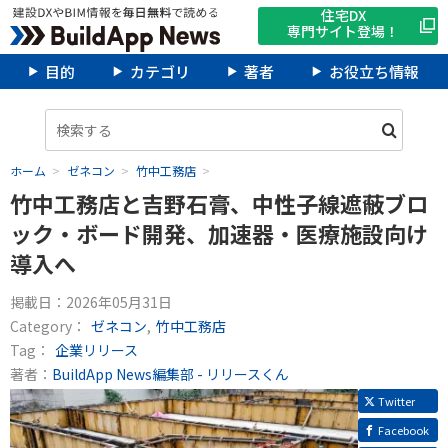
住宅DX
専門サイト登場！
目的
カテゴリ
著者
お役立ち情報
ホーム
ゼネコン
竹中工務店
竹中工務店と吉野石膏、中性子線遮蔽ブロ
ック・ボード開発、加速器・医療施設向け
導入へ
掲載日：
2026年05月31日
Category：
ゼネコン
竹中工務店
Tag：
企業リリース
著者：
BuildApp News編集部 - リリースくん
Twitter
Facebook