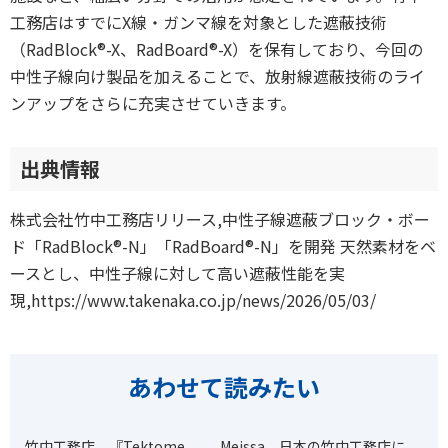
工務店はすでにX線・ガンマ線を対象とした遮蔽技術
（RadBlock®-X、RadBoard®-X）を保有しており、今回の
中性子線向け製品を加えることで、放射線遮蔽技術のライ
ンアップをさらに充実させていきます。
出典情報
株式会社竹中工務店リリース,中性子線遮蔽ブロック・ボー
ド「RadBlock®-N」「RadBoard®-N」を開発 天然素材をベ
ースとし、中性子線に対して高い遮蔽性能を実
現,https://www.takenaka.co.jp/news/2026/05/03/
あわせて読みたい
竹中工務店、『Tektome
Meissa、日本の竹中工務店に