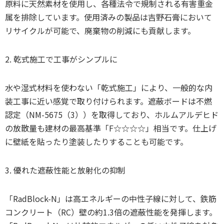
原料に天然素材を使用し、各種法令で規制される有害重金
属を排除しています。使用済みの製品は吉野石膏において
リサイクルが可能で、廃棄物の削減にも貢献します。
2. 乾式施工で工事がシンプルに
水や湿式材料を使わない「乾式施工」により、一般的な内
装工事に近い感覚で取り付けられます。遮蔽ボードは不燃
認定（NM-5675（3））を取得しており、ホルムアルデヒド
の放散量も建材の最高基準「F☆☆☆☆」相当です。仕上げ
に壁紙を貼ったり塗装したりすることも可能です。
3. 優れた遮蔽性能と放射化の抑制
「RadBlock-N」は高エネルギーの中性子線に対して、鉄筋
コンクリート（RC）壁の約1.3倍の遮蔽性能を発揮します。