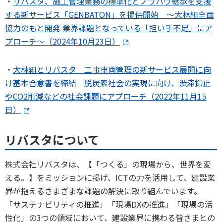
・
リバスタ、施工管理業務の標準化とノウハウ継承を支援
する新サービス「GENBATON」を提供開始 ～大林組全面
協力のもと開発 業界課題となっている「担い手不足」にア
プローチ～（2024年10月23日）
・
大林組とリバスタ 工事車両管理の新サービス展開に向
け基本合意書を締結 脱炭素社会の実現に向け、渋滞抑止
やCO2削減などの社会課題にアプローチ（2022年11月15
日）
リバスタについて
株式会社リバスタは、【「つくる」の現場から、世界を変
える。】をミッションに掲げ、ICTの力を活用して、建設業
界が抱えるさまざまな課題の解決に取り組んでいます。
「サステナビリティの推進」「現場DXの推進」「現場の活
性化」の3つの領域において、建設業界に携わる皆さまとの