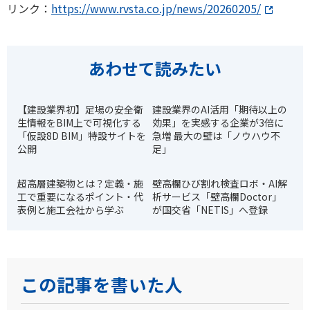
リンク：
https://www.rvsta.co.jp/news/20260205/
あわせて読みたい
【建設業界初】足場の安全衛
建設業界のAI活用「期待以上の
生情報をBIM上で可視化する
効果」を実感する企業が3倍に
「仮設8D BIM」特設サイトを
急増 最大の壁は「ノウハウ不
公開
足」
超高層建築物とは？定義・施
壁⾼欄ひび割れ検査ロボ・AI解
工で重要になるポイント・代
析サービス「壁⾼欄Doctor」
表例と施工会社から学ぶ
が国交省「NETIS」へ登録
この記事を書いた人