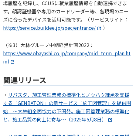
場履歴を記録し、CCUSに就業履歴情報を自動連携できま
す。顔認証機器や専用のカードリーダー等、各現場のニー
ズに合ったデバイスを活用可能です。（サービスサイト：
https://service.buildee.jp/spec/entrance/
）
（※3）大林グループ中期経営計画2022：
https://www.obayashi.co.jp/company/mid_term_plan.ht
ml
関連リリース
・
リバスタ、施工管理業務の標準化とノウハウ継承を支援
する「GENBATON」の新サービス「施工図管理」を提供開
始 ～大林組全面協力の下開発。施工図管理業務の標準化
と、施工品質の向上に寄与～（2025年5月8日）