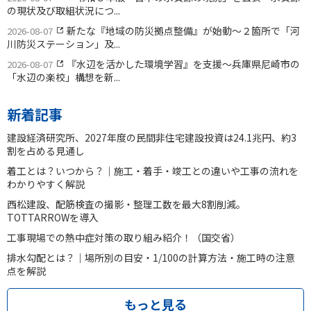
の現状及び取組状況につ...
新たな『地域の防災拠点整備』が始動〜２箇所で「河
2026-08-07
川防災ステーション」及...
『水辺を活かした環境学習』を支援〜兵庫県尼崎市の
2026-08-07
「水辺の楽校」構想を新...
新着記事
建設経済研究所、2027年度の民間非住宅建設投資は24.1兆円、約3
割を占める見通し
着工とは？いつから？｜施工・着手・竣工との違いや工事の流れを
わかりやすく解説
西松建設、配筋検査の撮影・整理工数を最大8割削減。
TOTTARROWを導入
工事現場での熱中症対策の取り組み紹介！（国交省）
排水勾配とは？｜場所別の目安・1/100の計算方法・施工時の注意
点を解説
もっと見る