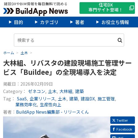
住宅DX
専門サイト登場！
目的
カテゴリ
著者
お役立ち情報
ホーム
土木
大林組、リバスタの建設現場施工管理サー
ビス「Buildee」の全現場導入を決定
掲載日：
2026年02月09日
Category：
ゼネコン
土木
大林組
建築
Tag：
SaaS
企業リリース
土木
建築
建設DX
施工管理
業務効率化
生産性向上
著者：
BuildApp News編集部 - リリースくん
Twitter
Facebook
LINE