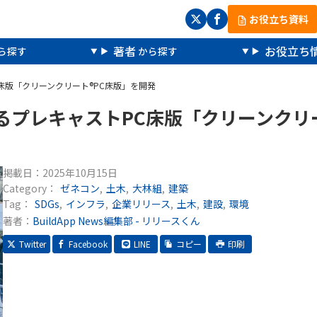
お役立ち資料
著者
お役立ち
C床版「クリーンクリート®PC床版」を開発
するプレキャストPC床版「クリーンクリ
掲載日：
2025年10月15日
Category：
ゼネコン
土木
大林組
建築
Tag：
SDGs
インフラ
企業リリース
土木
建設
環境
著者：
BuildApp News編集部 - リリースくん
Twitter
Facebook
LINE
コピー
印刷