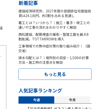
新着記事
建設経済研究所、2027年度の民間非住宅建設投
資は24.1兆円、約3割を占める見通し
着工とは？いつから？｜施工・着手・竣工との
違いや工事の流れをわかりやすく解説
床
西松建設、配筋検査の撮影・整理工数を最大8
割削減。TOTTARROWを導入
工事現場での熱中症対策の取り組み紹介！（国
交省）
排水勾配とは？｜場所別の目安・1/100の計算
方法・施工時の注意点を解説
もっと見る
人気記事ランキング
今週
今月
【2026年最新版】ゼネコン売上高ランキン