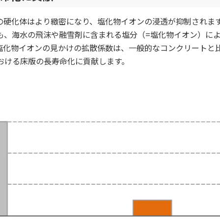
の硬化体はより緻密になり、塩化物イオンの浸透が抑制されま
も、海水の飛沫や融雪剤に含まれる塩分（=塩化物イオン）に
塩化物イオンの見かけの拡散係数は、一般的なコンクリートと
おける床版の長寿命化に貢献します。