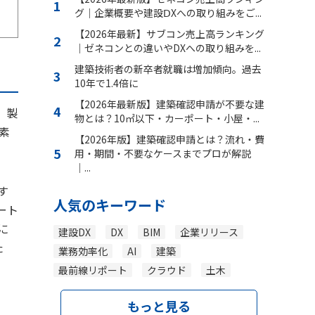
グ｜企業概要や建設ⅮXへの取り組みをご...
【2026年最新】サブコン売上高ランキング
｜ゼネコンとの違いやDXへの取り組みを...
建築技術者の新卒者就職は増加傾向。過去
10年で1.4倍に
【2026年最新版】建築確認申請が不要な建
、製
物とは？10㎡以下・カーポート・小屋・...
素
【2026年版】建築確認申請とは？流れ・費
用・期間・不要なケースまでプロが解説
｜...
す
人気のキーワード
ート
に
建設DX
DX
BIM
企業リリース
た
業務効率化
AI
建築
最前線リポート
クラウド
土木
もっと見る