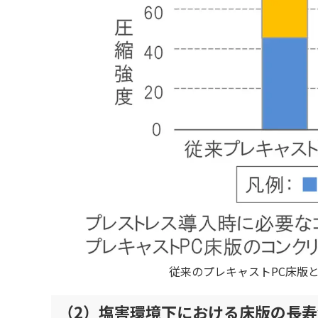
従来のプレキャストPC床版
（2）塩害環境下における床版の長