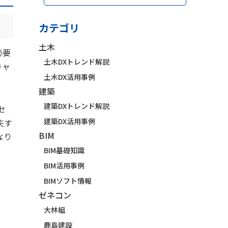
カテゴリ
土木
必要
土木DXトレンド解説
キャ
土木DX活用事例
建築
建築DXトレンド解説
セ
建築DX活用事例
夫す
BIM
なり
BIM基礎知識
BIM活用事例
BIMソフト情報
ゼネコン
大林組
鹿島建設