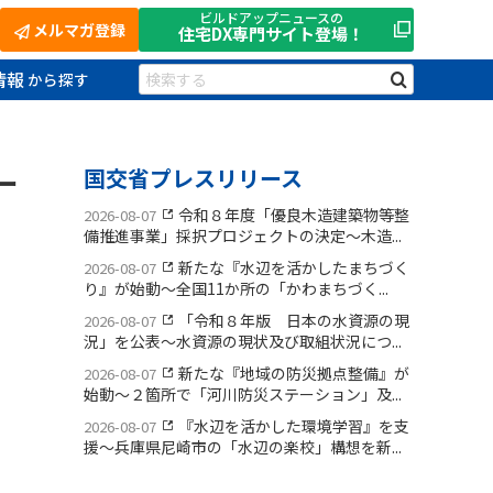
ビルドアップニュースの
メルマガ登録
住宅DX
専門サイト登場！
情報
ー
国交省プレスリリース
令和８年度「優良木造建築物等整
2026-08-07
備推進事業」採択プロジェクトの決定〜木造...
新たな『水辺を活かしたまちづく
2026-08-07
り』が始動〜全国11か所の「かわまちづく...
「令和８年版 日本の水資源の現
2026-08-07
況」を公表〜水資源の現状及び取組状況につ...
新たな『地域の防災拠点整備』が
2026-08-07
始動〜２箇所で「河川防災ステーション」及...
『水辺を活かした環境学習』を支
2026-08-07
援〜兵庫県尼崎市の「水辺の楽校」構想を新...