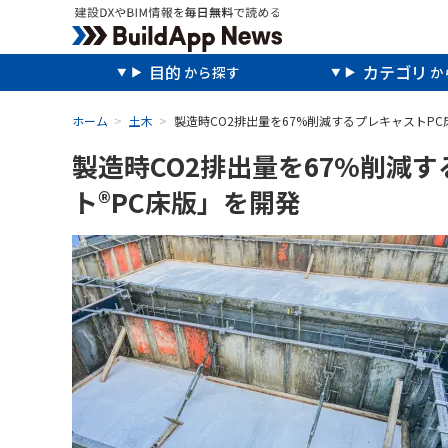
目的
カテゴリ
ホーム
土木
製造時CO2排出量を67%削減するプレキャストP
製造時CO2排出量を67%削減
ト®PC床版」を開発