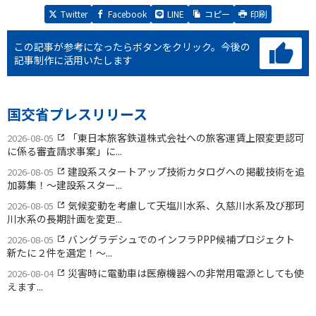
Twitter
Facebook
LINE
コピー
印刷
この記事が参考になったらボタンをクリック。
今後の
記事制作に活用いたします
国交省プレスリリース
「東日本旅客鉄道株式会社への旅客運賃上限変更認可
2026-08-05
に係る審査請求事案」に...
建設系スタートアップ技術カタログへの掲載技術を追
2026-08-05
加募集！〜建設系スター...
気候変動を考慮して天塩川水系、久慈川水系及び那珂
2026-08-05
川水系の長期計画を変更...
バングラデシュでのインフラPPP候補プロジェクト
2026-08-05
新たに２件を選定！〜...
災害時に電動車は医療機器への非常用電源としても使
2026-08-04
えます...