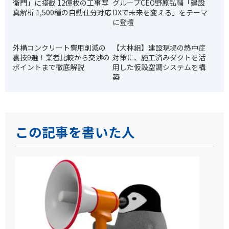
衛門」に搭載 12億枚の工事写
グループCEO野原弘輔「建設
真解析 1,500種の自動仕分対応
DXで未来を変える」をテーマ
に登壇
外構コンクリート費用削減の
【大林組】建設現場の熱中症
裏技9選！業者比較から交渉の
対策に、施工済みダクトを活
ポイントまで徹底解説
用した仮設空調システムを構
築
この記事を書いた人