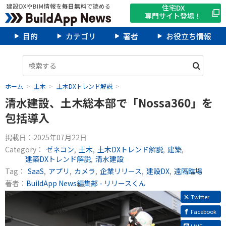
住宅DX
専門サイト登場！
目的
カテゴリ
著者
お役立ち情報
ホーム
土木
土木DXトレンド解説
清水建設、土木総本部で「Nossa360」を
包括導入
掲載日：
2025年07月22日
Category：
ゼネコン
土木
土木DXトレンド解説
建築
建築DXトレンド解説
清水建設
Tag：
SaaS
アプリ
カメラ
企業リリース
建設DX
遠隔臨場
著者：
BuildApp News編集部 - リリースくん
Twitter
Facebook
LINE