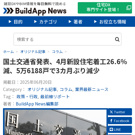
住宅DX
専門サイト登場！
目的
カテゴリ
著者
お役立ち情報
ホーム
オリジナル記事
コラム
国土交通省発表、4月新設住宅着工26.6％
減、5万6188戸で3カ月ぶり減少
掲載日：
2025年06月20日
Category：
オリジナル記事
コラム
業界最新ニュース
Tag：
政策・行政
最前線リポート
著者：
BuildApp News編集部
Twitter
Facebook
LINE