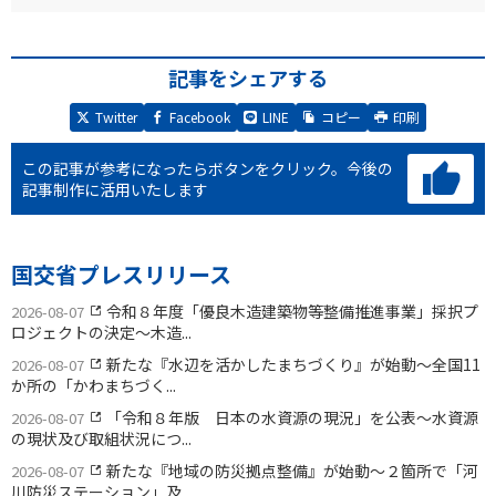
記事をシェアする
Twitter
Facebook
LINE
コピー
印刷
この記事が参考になったらボタンをクリック。
今後の
記事制作に活用いたします
国交省プレスリリース
令和８年度「優良木造建築物等整備推進事業」採択プ
2026-08-07
ロジェクトの決定〜木造...
新たな『水辺を活かしたまちづくり』が始動〜全国11
2026-08-07
か所の「かわまちづく...
「令和８年版 日本の水資源の現況」を公表〜水資源
2026-08-07
の現状及び取組状況につ...
新たな『地域の防災拠点整備』が始動〜２箇所で「河
2026-08-07
川防災ステーション」及...