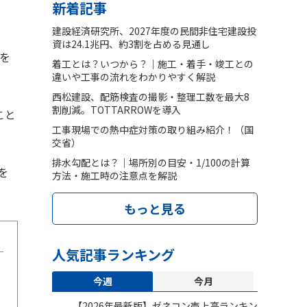
新着記事
建設経済研究所、2027年度の民間非住宅建設投
資は24.1兆円、約3割を占める見通し
定を
着工とは？いつから？｜施工・着手・竣工との
違いや工事の流れをわかりやすく解説
西松建設、配筋検査の撮影・整理工数を最大8
割削減。TOTTARROWを導入
こと
工事現場での熱中症対策の取り組み紹介！（国
交省）
排水勾配とは？｜場所別の目安・1/100の計算
を
方法・施工時の注意点を解説
もっと見る
人気記事ランキング
今週
今月
【2026年最新版】ゼネコン売上高ランキン