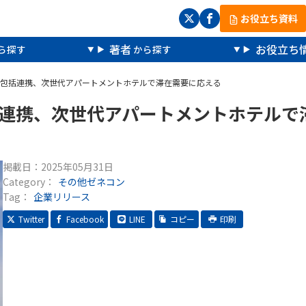
お役立ち資料
著者
お役立ち
nbが包括連携、次世代アパートメントホテルで滞在需要に応える
包括連携、次世代アパートメントホテルで
掲載日：
2025年05月31日
Category：
その他ゼネコン
Tag：
企業リリース
Twitter
Facebook
LINE
コピー
印刷