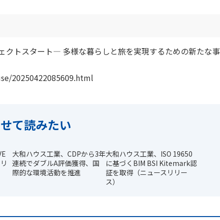
ェクトスタート― 多様な暮らしと旅を実現するための新たな
ouse/20250422085609.html
わせて読みたい
VE
大和ハウス工業、CDPから3年
大和ハウス工業、ISO 19650
リリ
連続でダブルA評価獲得、国
に基づくBIM BSI Kitemark認
際的な環境活動を推進
証を取得（ニュースリリー
ス）