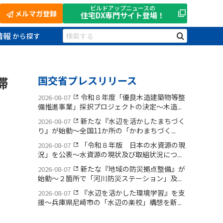
ビルドアップニュースの
メルマガ登録
住宅DX
専門サイト登場！
情報
滞
国交省プレスリリース
令和８年度「優良木造建築物等整
2026-08-07
備推進事業」採択プロジェクトの決定〜木造...
新たな『水辺を活かしたまちづく
2026-08-07
り』が始動〜全国11か所の「かわまちづく...
「令和８年版 日本の水資源の現
2026-08-07
況」を公表〜水資源の現状及び取組状況につ...
新たな『地域の防災拠点整備』が
2026-08-07
始動〜２箇所で「河川防災ステーション」及...
『水辺を活かした環境学習』を支
2026-08-07
援〜兵庫県尼崎市の「水辺の楽校」構想を新...