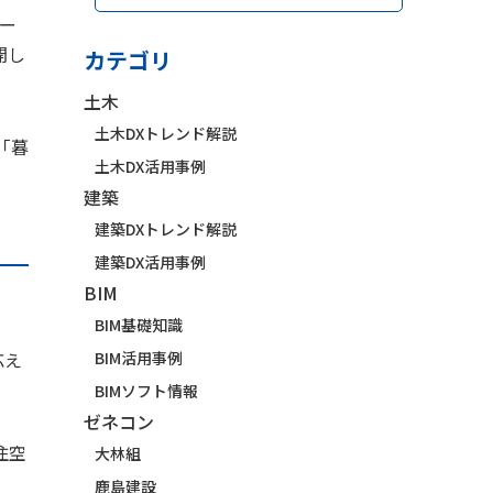
ー
開し
カテゴリ
土木
土木DXトレンド解説
「暮
土木DX活用事例
建築
建築DXトレンド解説
建築DX活用事例
BIM
BIM基礎知識
応え
BIM活用事例
BIMソフト情報
ゼネコン
住空
大林組
鹿島建設