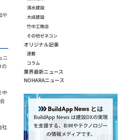
清水建設
加や
大成建設
竹中工務店
その他ゼネコン
オリジナル記事
連載
ミュニ
コラム
分の
業界最新ニュース
NOHARAニュース
を中
会
とは
BuildApp News は建設DXの実現
を支援する、BIMやテクノロジー
会社
の情報メディアです。