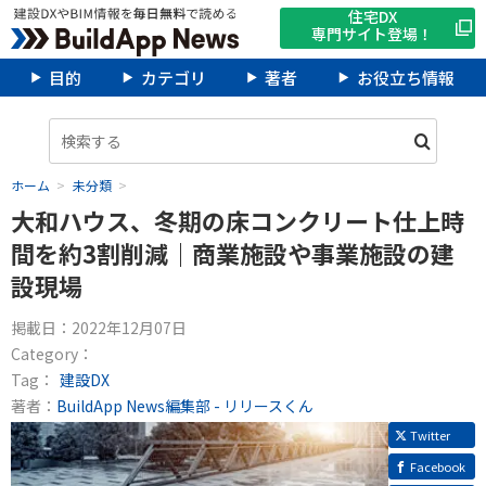
住宅DX
専門サイト登場！
目的
カテゴリ
著者
お役立ち情報
ホーム
未分類
大和ハウス、冬期の床コンクリート仕上時
間を約3割削減｜商業施設や事業施設の建
設現場
掲載日：
2022年12月07日
Category：
Tag：
建設DX
著者：
BuildApp News編集部 - リリースくん
Twitter
Facebook