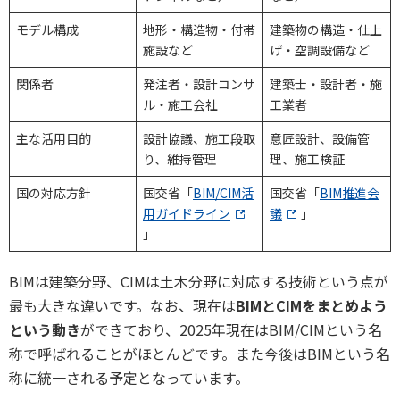
モデル構成
地形・構造物・付帯
建築物の構造・仕上
施設など
げ・空調設備など
関係者
発注者・設計コンサ
建築士・設計者・施
ル・施工会社
工業者
主な活用目的
設計協議、施工段取
意匠設計、設備管
り、維持管理
理、施工検証
国の対応方針
国交省「
BIM/CIM活
国交省「
BIM推進会
用ガイドライン
議
」
」
BIMは建築分野、CIMは土木分野に対応する技術という点が
最も大きな違いです。なお、現在は
BIMとCIMをまとめよう
という動き
ができており、2025年現在はBIM/CIMという名
称で呼ばれることがほとんどです。また今後はBIMという名
称に統一される予定となっています。