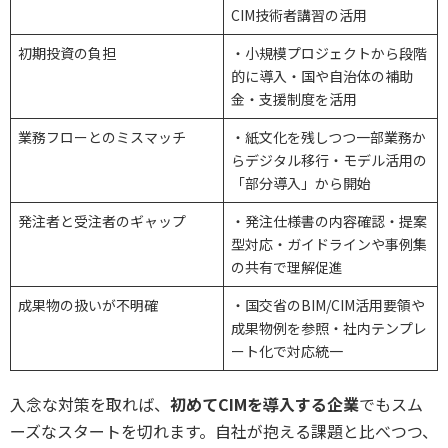
CIM技術者講習の活用
初期投資の負担
・小規模プロジェクトから段階
的に導入・国や自治体の補助
金・支援制度を活用
業務フローとのミスマッチ
・紙文化を残しつつ一部業務か
らデジタル移行・モデル活用の
「部分導入」から開始
発注者と受注者のギャップ
・発注仕様書の内容確認・提案
型対応・ガイドラインや事例集
の共有で理解促進
成果物の扱いが不明確
・国交省のBIM/CIM活用要領や
成果物例を参照・社内テンプレ
ート化で対応統一
入念な対策を取れば、
初めてCIMを導入する企業
でもスム
ーズなスタートを切れます。自社が抱える課題と比べつつ、