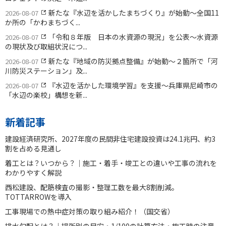
新たな『水辺を活かしたまちづくり』が始動〜全国11
2026-08-07
か所の「かわまちづく...
「令和８年版 日本の水資源の現況」を公表〜水資源
2026-08-07
の現状及び取組状況につ...
新たな『地域の防災拠点整備』が始動〜２箇所で「河
2026-08-07
川防災ステーション」及...
『水辺を活かした環境学習』を支援〜兵庫県尼崎市の
2026-08-07
「水辺の楽校」構想を新...
新着記事
建設経済研究所、2027年度の民間非住宅建設投資は24.1兆円、約3
割を占める見通し
着工とは？いつから？｜施工・着手・竣工との違いや工事の流れを
わかりやすく解説
西松建設、配筋検査の撮影・整理工数を最大8割削減。
TOTTARROWを導入
工事現場での熱中症対策の取り組み紹介！（国交省）