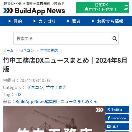
住宅DX
専門サイト登場！
目的
カテゴリ
著者
お役立ち情報
ホーム
ゼネコン
竹中工務店
竹中工務店DXニュースまとめ｜2024年8月
版
掲載日：
2024年09月02日
Category：
ゼネコン
竹中工務店
Tag：
DX
著者：
BuildApp News編集部 - ニュースまとめくん
Twitter
Facebook
LINE