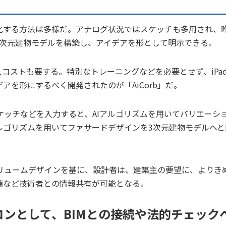
する方法は多様だ。アナログ状況ではスケッチも多用され、
3次元建物モデルを構築し、アイデアを形として明示できる。
入コストも要する。特別なトレーニングなどを必要とせず、iPa
を形にするべく開発されたのが「AiCorb」だ。
ッチなどを入力すると、AIアルゴリズムを用いてバリエーシ
ルゴリズムを用いてファサードデザインを3次元建物モデルへと
ュームデザインを基に、設計者は、建築主の要望に、よりき
備など技術者との情報共有が可能となる。
ンとして、BIMとの接続や法的チェック