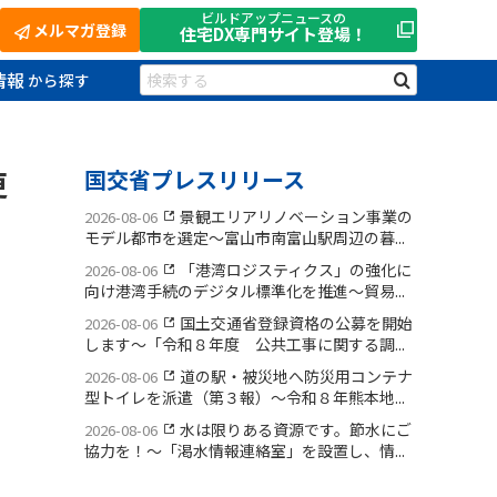
ビルドアップニュースの
メルマガ登録
住宅DX
専門サイト登場！
情報
更
国交省プレスリリース
景観エリアリノベーション事業の
2026-08-06
モデル都市を選定〜富山市南富山駅周辺の暮...
「港湾ロジスティクス」の強化に
2026-08-06
向け港湾手続のデジタル標準化を推進〜貿易...
国土交通省登録資格の公募を開始
2026-08-06
します〜「令和８年度 公共工事に関する調...
道の駅・被災地へ防災用コンテナ
2026-08-06
型トイレを派遣（第３報）〜令和８年熊本地...
水は限りある資源です。節水にご
2026-08-06
協力を！〜「渇水情報連絡室」を設置し、情...