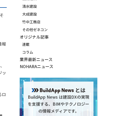
清水建設
大成建設
そ
竹中工務店
その他ゼネコン
オリジナル記事
情報
連載
コラム
業界最新ニュース
れ、
NOHARAニュース
ジッ
とは
るロ
BuildApp News は建設DXの実現
を支援する、BIMやテクノロジー
の情報メディアです。
標