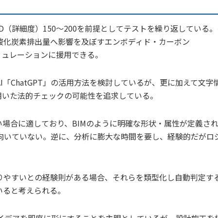
（詳細度）150～200を前提としてテストを繰り返している。
酸化炭素排出量へ影響を及ぼすエンボディド・カーボン
算・シミュレーションに援用できる。
「ChatGPT」の活用方法を検討しているが、更に加えて文字
用いた法的チェックの可能性を追求している。
場合に適しており、BIMのように明確な形状・属性が定義さ
向いていない。逆に、分析に膨大な時間を要し、経験的だがロ
。
りやすいとの経験則がある場合、それらを類型化し自動判定す
いると考えられる。
てアイデアを即座に形にすることを主眼としているが、設計施工を