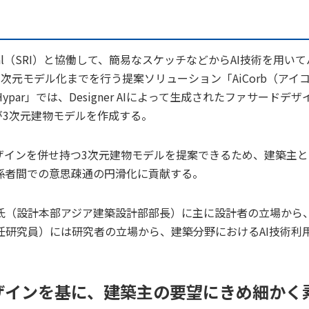
onal（SRI）と協働して、簡易なスケッチなどからAI技術を用いて
元モデル化までを行う提案ソリューション「AiCorb（アイ
r」では、Designer AIによって生成されたファサードデザ
Iが3次元建物モデルを作成する。
インを併せ持つ3次元建物モデルを提案できるため、建築主と
係者間での意思疎通の円滑化に貢献する。
（設計本部アジア建築設計部部長）に主に設計者の立場から
研究員）には研究者の立場から、建築分野におけるAI技術利
ザインを基に、建築主の要望にきめ細かく