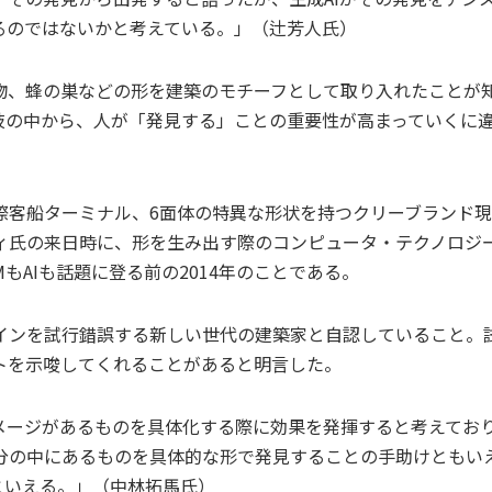
るのではないかと考えている。」（辻芳人氏）
、蜂の巣などの形を建築のモチーフとして取り入れたことが
肢の中から、人が「発見する」ことの重要性が高まっていくに
際客船ターミナル、6面体の特異な形状を持つクリーブランド
ィ氏の来日時に、形を生み出す際のコンピュータ・テクノロジ
もAIも話題に登る前の2014年のことである。
インを試行錯誤する新しい世代の建築家と自認していること。
トを示唆してくれることがあると明言した。
メージがあるものを具体化する際に効果を発揮すると考えてお
分の中にあるものを具体的な形で発見することの手助けともい
といえる。」（中林拓馬氏）