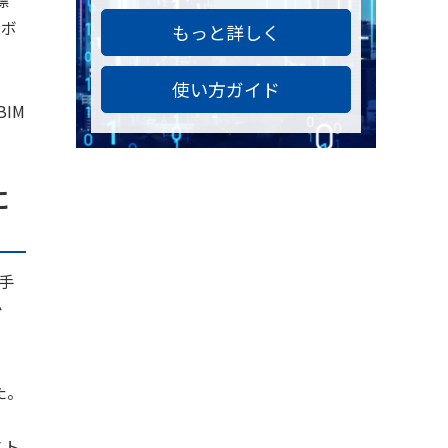
ーボ
もっと詳しく
使い方ガイド
BIM
に
大手
か
た。
スト