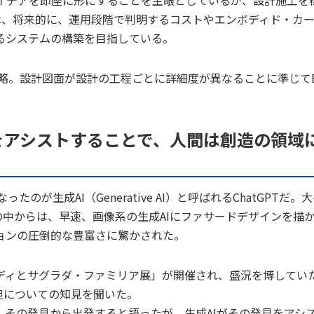
は、将来的に、運用段階で判明するコストやエンボディド・カ
るシステムの構築を目指している。
velopmentの略。設計図面が設計の工程ごとに詳細度が異なることに準じて
をアシストすることで、人間は創造の領域
が生成AI（Generative AI）と呼ばれるChatGPTだ。
の中からは、早速、画像系の生成AIにファサードデザインを描
ョンの圧倒的な豊富さに驚かされた。
ィとサグラダ・ファミリア展」が開催され、盛況を博してい
担についての知見を聞いた。
その発見から出発すると語ったが、生成AIがその発見をアシ