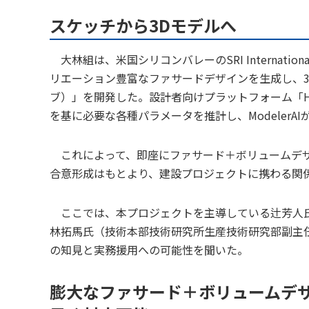
スケッチから3Dモデルへ
大林組は、米国シリコンバレーのSRI Internati
リエーション豊富なファサードデザインを生成し、3次
ブ）」を開発した。設計者向けプラットフォーム「Hypa
を基に必要な各種パラメータを推計し、ModelerA
これによって、即座にファサード＋ボリュームデザ
合意形成はもとより、建設プロジェクトに携わる関
ここでは、本プロジェクトを主導している辻芳人氏
林拓馬氏（技術本部技術研究所生産技術研究部副主任
の知見と実務援用への可能性を聞いた。
膨大なファサード＋ボリュームデ