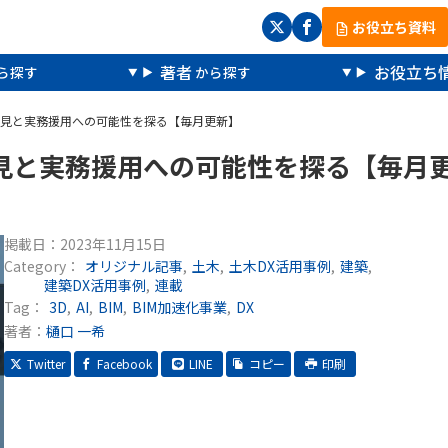
お役立ち資料
著者
お役立ち
知見と実務援用への可能性を探る【毎月更新】
知見と実務援用への可能性を探る【毎月
掲載日：
2023年11月15日
Category：
オリジナル記事
土木
土木DX活用事例
建築
建築DX活用事例
連載
Tag：
3D
AI
BIM
BIM加速化事業
DX
著者：
樋口 一希
Twitter
Facebook
LINE
コピー
印刷