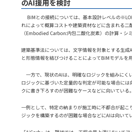
のAI援用を検討
BIMとの接続については、基本設計レベルの※LOD
れによって概算コストや建築資材などに含まれる二
（Embodied Carbon:内包二酸化炭素）の計
建築基準法については、文字情報を対象とする生成AI
と形態情報を結びつけることによってBIMモデルを
一方で、現状のAIは、明確なロジックを組みにくい
ロジックに基づいた定量的な判定が可能な場合には
クに書き下ろすのが困難なケースなどに向いている
一例として、特定の納まりが施工時に不都合が起こ
ジックを構築するのが困難な場合などにAIは向いて
「AiCorb」は、現状では、工程の最上流におい