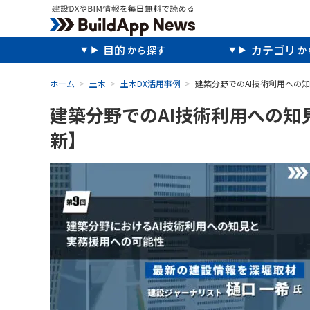
目的
カテゴリ
ホーム
土木
土木DX活用事例
建築分野でのAI技術利用への
建築分野でのAI技術利用への
新】