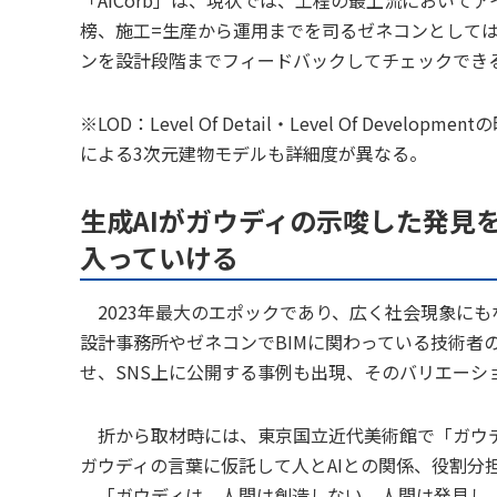
榜、施工=生産から運用までを司るゼネコンとして
ンを設計段階までフィードバックしてチェックでき
※LOD：Level Of Detail・Level Of De
による3次元建物モデルも詳細度が異なる。
生成AIがガウディの示唆した発見
入っていける
2023年最大のエポックであり、広く社会現象にもなったの
設計事務所やゼネコンでBIMに関わっている技術者
せ、SNS上に公開する事例も出現、そのバリエーシ
折から取材時には、東京国立近代美術館で「ガウデ
ガウディの言葉に仮託して人とAIとの関係、役割分
「ガウディは、人間は創造しない。人間は発見し、