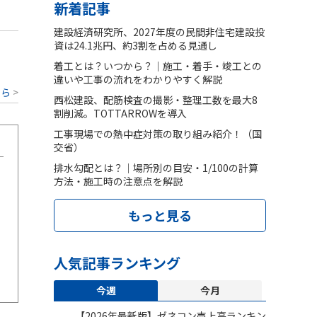
新着記事
建設経済研究所、2027年度の民間非住宅建設投
資は24.1兆円、約3割を占める見通し
着工とは？いつから？｜施工・着手・竣工との
違いや工事の流れをわかりやすく解説
ちら
西松建設、配筋検査の撮影・整理工数を最大8
割削減。TOTTARROWを導入
工事現場での熱中症対策の取り組み紹介！（国
交省）
排水勾配とは？｜場所別の目安・1/100の計算
方法・施工時の注意点を解説
もっと見る
人気記事ランキング
今週
今月
【2026年最新版】ゼネコン売上高ランキン