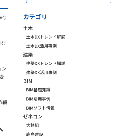
カテゴリ
昨今
土木
土木DXトレンド解説
dな
土木DX活用事例
建築
建築DXトレンド解説
ョン
建築DX活用事例
変
BIM
BIM基礎知識
BIM活用事例
め細
BIMソフト情報
ゼネコン
大林組
へ
鹿島建設