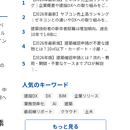
グ｜企業概要や建設ⅮXへの取り組みをご...
【2026年最新】サブコン売上高ランキング
｜ゼネコンとの違いやDXへの取り組みを...
バ
建築技術者の新卒者就職は増加傾向。過去
コル
10年で1.4倍に
イン
【2026年最新版】建築確認申請が不要な建
物とは？10㎡以下・カーポート・小屋・...
【2026年版】建築確認申請とは？流れ・費
用・期間・不要なケースまでプロが解説
の
｜...
人気のキーワード
、中
建設DX
DX
BIM
企業リリース
用へ
業務効率化
AI
建築
最前線リポート
クラウド
土木
素
もっと見る