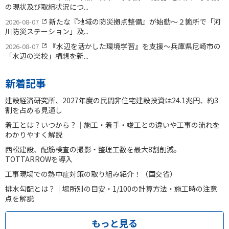
の現状及び取組状況につ...
新たな『地域の防災拠点整備』が始動〜２箇所で「河
2026-08-07
川防災ステーション」及...
『水辺を活かした環境学習』を支援〜兵庫県尼崎市の
2026-08-07
「水辺の楽校」構想を新...
新着記事
建設経済研究所、2027年度の民間非住宅建設投資は24.1兆円、約3
割を占める見通し
着工とは？いつから？｜施工・着手・竣工との違いや工事の流れを
わかりやすく解説
西松建設、配筋検査の撮影・整理工数を最大8割削減。
TOTTARROWを導入
工事現場での熱中症対策の取り組み紹介！（国交省）
排水勾配とは？｜場所別の目安・1/100の計算方法・施工時の注意
点を解説
もっと見る