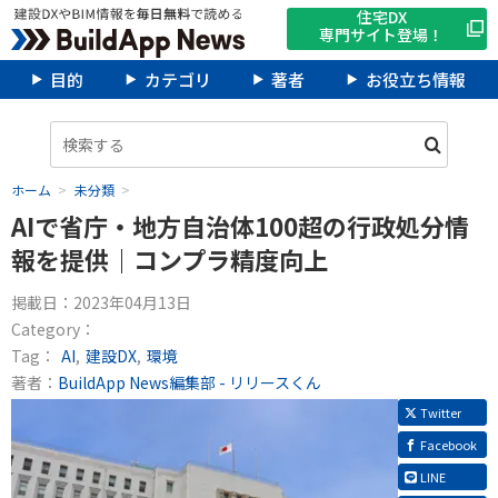
住宅DX
専門サイト登場！
目的
カテゴリ
著者
お役立ち情報
ホーム
未分類
AIで省庁・地方自治体100超の行政処分情
報を提供｜コンプラ精度向上
掲載日：
2023年04月13日
Category：
Tag：
AI
建設DX
環境
著者：
BuildApp News編集部 - リリースくん
Twitter
Facebook
LINE