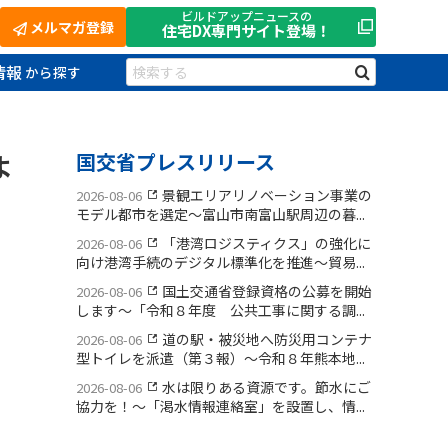
ビルドアップニュースの
メルマガ登録
住宅DX
専門サイト登場！
情報
よ
国交省プレスリリース
景観エリアリノベーション事業の
2026-08-06
モデル都市を選定〜富山市南富山駅周辺の暮...
「港湾ロジスティクス」の強化に
2026-08-06
向け港湾手続のデジタル標準化を推進〜貿易...
国土交通省登録資格の公募を開始
2026-08-06
します〜「令和８年度 公共工事に関する調...
道の駅・被災地へ防災用コンテナ
2026-08-06
型トイレを派遣（第３報）〜令和８年熊本地...
水は限りある資源です。節水にご
2026-08-06
協力を！〜「渇水情報連絡室」を設置し、情...