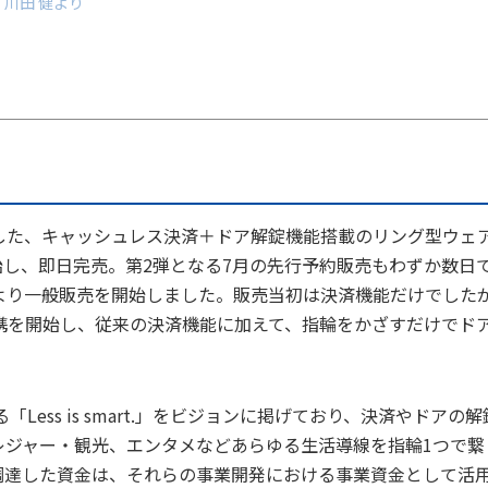
 川田 健より
に対応した、キャッシュレス決済＋ドア解錠機能搭載のリング型ウェ
開始し、即日完売。第2弾となる7月の先行予約販売もわずか数日
1日より一般販売を開始しました。販売当初は決済機能だけでした
の連携を開始し、従来の決済機能に加えて、指輪をかざすだけでド
。
Less is smart.」をビジョンに掲げており、決済やドアの解
レジャー・観光、エンタメなどあらゆる生活導線を指輪1つで繋
調達した資金は、それらの事業開発における事業資金として活