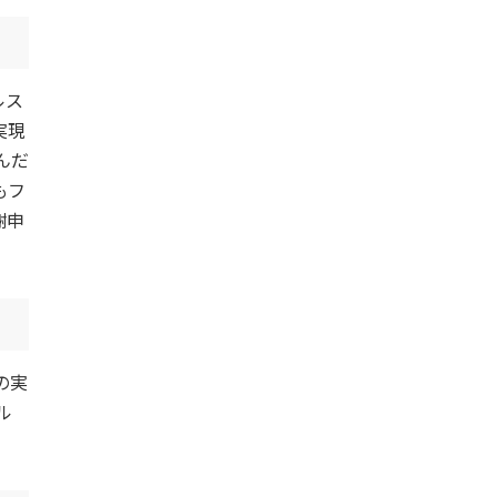
ルス
実現
んだ
もフ
謝申
の実
ル