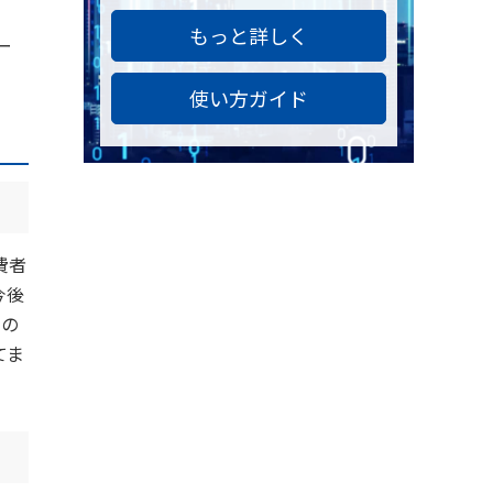
もっと詳しく
ー
使い方ガイド
費者
今後
」の
てま