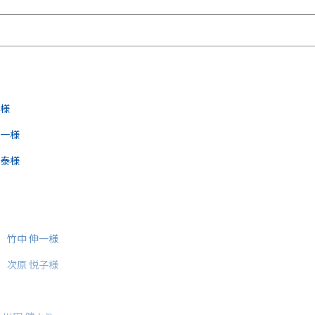
俊様
敬一様
敏泰様
 竹中 伸一様
 次原 悦子様