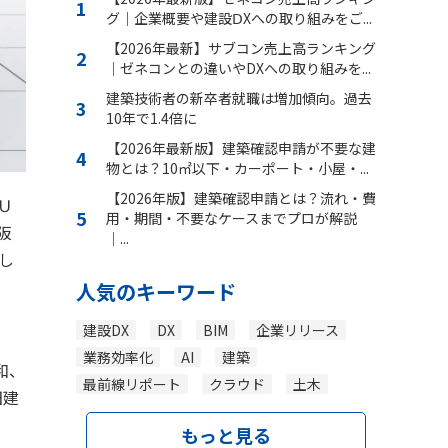
グ｜企業概要や建設ⅮXへの取り組みをご...
【2026年最新】サブコン売上高ランキング
｜ゼネコンとの違いやDXへの取り組みを...
建築技術者の新卒者就職は増加傾向。過去
10年で1.4倍に
【2026年最新版】建築確認申請が不要な建
物とは？10㎡以下・カーポート・小屋・...
【2026年版】建築確認申請とは？流れ・費
Ｕ
用・期間・不要なケースまでプロが解説
阪
｜...
し
人気のキーワード
建設DX
DX
BIM
企業リリース
業務効率化
AI
建築
和、
最前線リポート
クラウド
土木
田建
もっと見る