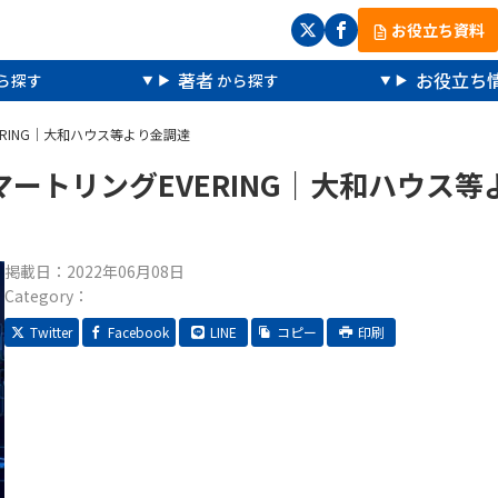
お役立ち資料
著者
お役立ち
RING｜大和ハウス等より金調達
ートリングEVERING｜大和ハウス等
掲載日：
2022年06月08日
Category：
Twitter
Facebook
LINE
コピー
印刷