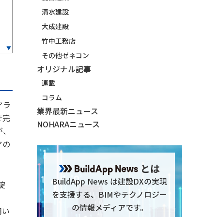
清水建設
大成建設
竹中工務店
その他ゼネコン
オリジナル記事
連載
コラム
アラ
業界最新ニュース
で完
NOHARAニュース
が、
アの
とは
BuildApp News は建設DXの実現
錠
を支援する、BIMやテクノロジー
の情報メディアです。
用い