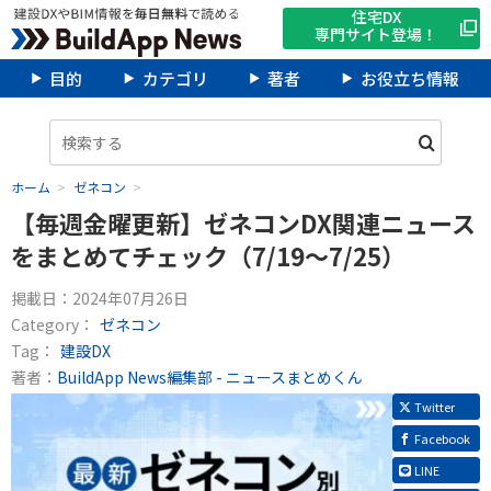
住宅DX
専門サイト登場！
目的
カテゴリ
著者
お役立ち情報
ホーム
ゼネコン
【毎週金曜更新】ゼネコンDX関連ニュース
をまとめてチェック（7/19～7/25）
掲載日：
2024年07月26日
Category：
ゼネコン
Tag：
建設DX
著者：
BuildApp News編集部 - ニュースまとめくん
Twitter
Facebook
LINE