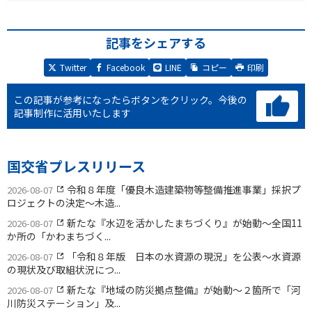
記事をシェアする
Twitter
Facebook
LINE
コピー
印刷
この記事が参考になったらボタンをクリック。
今後の
記事制作に活用いたします
国交省プレスリリース
令和８年度「優良木造建築物等整備推進事業」採択プ
2026-08-07
ロジェクトの決定〜木造...
新たな『水辺を活かしたまちづくり』が始動〜全国11
2026-08-07
か所の「かわまちづく...
「令和８年版 日本の水資源の現況」を公表〜水資源
2026-08-07
の現状及び取組状況につ...
新たな『地域の防災拠点整備』が始動〜２箇所で「河
2026-08-07
川防災ステーション」及...