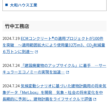
大和ハウス工業
竹中工務店
2024.7.19
ECMコンクリート®の適用プロジェクトが100件
を突破 ～適用範囲拡大により使用量32万m3、CO
削減量
2
６万トンに到達～
2024.7.24
「建設廃棄物のアップサイクル」に着手 ―サー
キュラーエコノミーの実現を加速―
2024.7.24
気候変動シナリオに基づいた建物計画用の将来気
象データ「Met.box」を開発 気象・社会の将来変化を中
長期的に予測し、建物計画をライフサイクルで評価