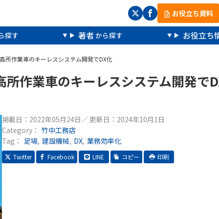
お役立ち資料
著者
お役立ち
高所作業車のキーレスシステム開発でDX化
高所作業車のキーレスシステム開発でD
掲載日：
2022年05月24日
／ 更新日：
2024年10月1日
Category：
竹中工務店
Tag：
足場
建設機械
DX
業務効率化
Twitter
Facebook
LINE
コピー
印刷