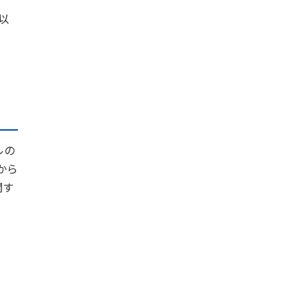
以
ルの
から
関す