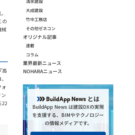
清水建設
大成建設
し
竹中工務店
この
その他ゼネコン
機械
オリジナル記事
。
連載
コラム
業界最新ニュース
『高
NOHARAニュース
は、
フォ
リン
とは
22
BuildApp News は建設DXの実現
を支援する、BIMやテクノロジー
の情報メディアです。