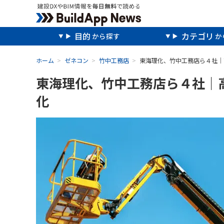
目的
カテゴリ
ホーム
ゼネコン
竹中工務店
東海理化、竹中工務店ら４社｜
東海理化、竹中工務店ら４社｜
化