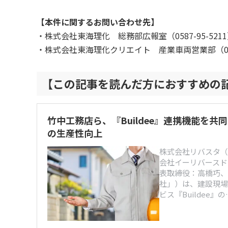
【本件に関するお問い合わせ先】
・株式会社東海理化 総務部広報室（0587-95-521
・株式会社東海理化クリエイト 産業車両営業部（052-9
【この記事を読んだ方におすすめの
竹中工務店ら、『Buildee』連携機能を共
の生産性向上
株式会社リバスタ（
会社イーリバースド
表取締役：高橋巧、
社」）は、建設現場
ビス『Buildee』