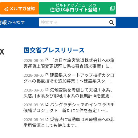
ビルドアップニュースの
メルマガ登録
住宅DX
専門サイト登場！
情報
X
国交省プレスリリース
「東日本旅客鉄道株式会社への旅
2026-08-05
客運賃上限変更認可に係る審査請求事案」に...
建設系スタートアップ技術カタロ
2026-08-05
グへの掲載技術を追加募集！〜建設系スター...
気候変動を考慮して天塩川水系、
2026-08-05
久慈川水系及び那珂川水系の長期計画を変更...
バングラデシュでのインフラPPP
2026-08-05
候補プロジェクト 新たに２件を選定！〜...
災害時に電動車は医療機器への非
2026-08-04
常用電源としても使えます...