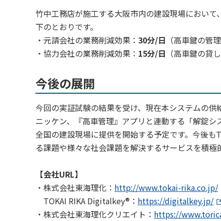
竹中工務店が施工する大阪市内の建設現場において、
下のとおりです。
・元請会社の業務削減効果：
30分/日
（高車鍵の管理
・協力会社の業務削減効果：
15分/日
（高車鍵の貸し
今後の展開
今回の実証試験の結果を受け、現在本システムの供
ニッケン、『高車管理』アプリと連動する「解錠シス
全国の建設現場に提供を開始する予定です。今後もTOKAI
る課題や様々な社会課題を解決するサービスを積極
【会社URL】
・株式会社東海理化：
http://www.tokai-rika.co.jp/
TOKAI RIKA Digitalkey®：
https://digitalkey.jp/
・株式会社東海理化クリエイト：
https://www.torica