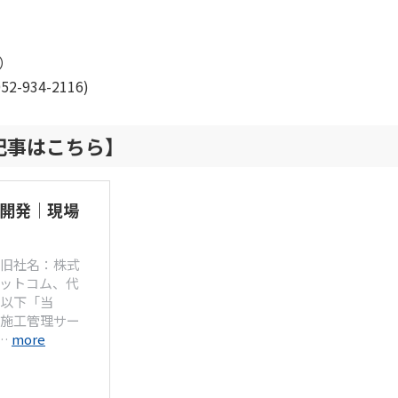
1）
34-2116)
記事はこちら】
同開発｜現場
旧社名：株式
ットコム、代
以下「当
施工管理サー
の…
more