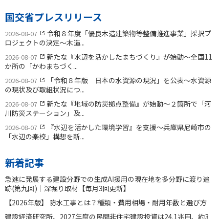
国交省プレスリリース
令和８年度「優良木造建築物等整備推進事業」採択プ
2026-08-07
ロジェクトの決定〜木造...
新たな『水辺を活かしたまちづくり』が始動〜全国11
2026-08-07
か所の「かわまちづく...
「令和８年版 日本の水資源の現況」を公表〜水資源
2026-08-07
の現状及び取組状況につ...
新たな『地域の防災拠点整備』が始動〜２箇所で「河
2026-08-07
川防災ステーション」及...
『水辺を活かした環境学習』を支援〜兵庫県尼崎市の
2026-08-07
「水辺の楽校」構想を新...
新着記事
急速に発展する建設分野での生成AI援用の現在地を多分野に渡り追
跡(第九回)｜深堀り取材【毎月3回更新】
【2026年版】 防水工事とは？種類・費用相場・耐用年数と選び方
建設経済研究所、2027年度の民間非住宅建設投資は24.1兆円、約3