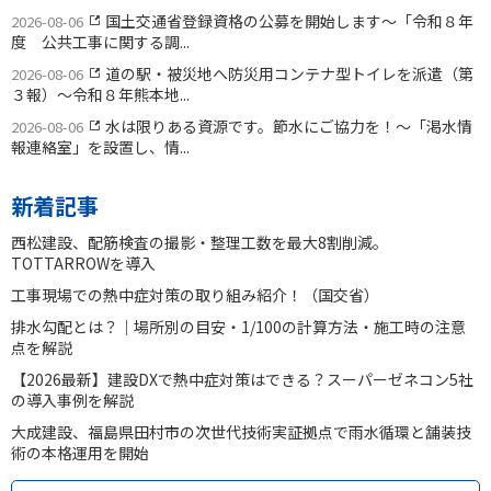
国土交通省登録資格の公募を開始します〜「令和８年
2026-08-06
度 公共工事に関する調...
道の駅・被災地へ防災用コンテナ型トイレを派遣（第
2026-08-06
３報）〜令和８年熊本地...
水は限りある資源です。節水にご協力を！〜「渇水情
2026-08-06
報連絡室」を設置し、情...
新着記事
西松建設、配筋検査の撮影・整理工数を最大8割削減。
TOTTARROWを導入
工事現場での熱中症対策の取り組み紹介！（国交省）
排水勾配とは？｜場所別の目安・1/100の計算方法・施工時の注意
点を解説
【2026最新】建設DXで熱中症対策はできる？スーパーゼネコン5社
の導入事例を解説
大成建設、福島県田村市の次世代技術実証拠点で雨水循環と舗装技
術の本格運用を開始