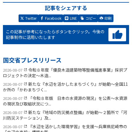
記事をシェアする
Twitter
Facebook
LINE
コピー
印刷
この記事が参考になったらボタンをクリック。
今後の
記事制作に活用いたします
国交省プレスリリース
令和８年度「優良木造建築物等整備推進事業」採択プ
2026-08-07
ロジェクトの決定〜木造...
新たな『水辺を活かしたまちづくり』が始動〜全国11
2026-08-07
か所の「かわまちづく...
「令和８年版 日本の水資源の現況」を公表〜水資源
2026-08-07
の現状及び取組状況につ...
新たな『地域の防災拠点整備』が始動〜２箇所で「河
2026-08-07
川防災ステーション」及...
『水辺を活かした環境学習』を支援〜兵庫県尼崎市の
2026-08-07
「水辺の楽校」構想を新...