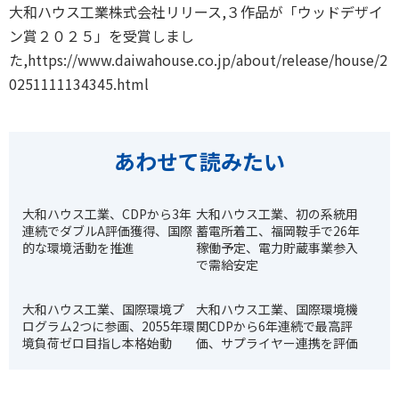
大和ハウス工業株式会社リリース,３作品が「ウッドデザイ
ン賞２０２５」を受賞しまし
た,https://www.daiwahouse.co.jp/about/release/house/2
0251111134345.html
あわせて読みたい
大和ハウス工業、CDPから3年
大和ハウス工業、初の系統用
連続でダブルA評価獲得、国際
蓄電所着工、福岡鞍手で26年
的な環境活動を推進
稼働予定、電力貯蔵事業参入
で需給安定
大和ハウス工業、国際環境プ
大和ハウス工業、国際環境機
ログラム2つに参画、2055年環
関CDPから6年連続で最高評
境負荷ゼロ目指し本格始動
価、サプライヤー連携を評価