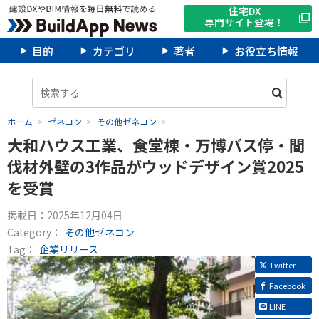
住宅DX
専門サイト登場！
目的
カテゴリ
著者
お役立ち情報
ホーム
ゼネコン
その他ゼネコン
大和ハウス工業、食堂棟・万博バス停・間
伐材外壁の3作品がウッドデザイン賞2025
を受賞
掲載日：
2025年12月04日
Category：
その他ゼネコン
Tag：
企業リリース
Twitter
Facebook
LINE