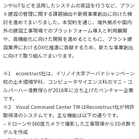
ンやIoTなどを活用したシステムの実証を行うなど、プラン
ト建設の管理に関する課題抽出や新規事業創出に向けた検
討を進めてまいりました。本契約を通じ、海外拠点や国内
外の建設工事現場でのプラットフォーム導入と利用展開
や、高機能化に向けた開発を進めるとともに、プラント建
設業界におけるDX化推進に貢献するため、新たな事業創出
に向けて取り組んでまいります。
※1 econstruct社は、イリノイ大学アーバナシャンペーン
校の土木環境学科、コンピュータサイエンス科のマニ・ゴ
ルパーハー准教授らが2016年に立ち上げたベンチャー企業
です。
※2 Visual Command Center TM はReconstruct社が特許
取得済のシステムです。主な機能は以下の通りです。
– ドローンや360度カメラで撮影した工事現場から3D点群モ
デルを作成