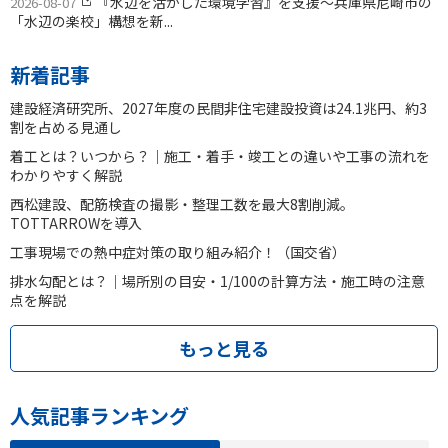
『水辺を活かした環境学習』を支援〜兵庫県尼崎市の
2026-08-07
「水辺の楽校」構想を新...
新着記事
建設経済研究所、2027年度の民間非住宅建設投資は24.1兆円、約3
割を占める見通し
着工とは？いつから？｜施工・着手・竣工との違いや工事の流れを
わかりやすく解説
西松建設、配筋検査の撮影・整理工数を最大8割削減。
TOTTARROWを導入
工事現場での熱中症対策の取り組み紹介！（国交省）
排水勾配とは？｜場所別の目安・1/100の計算方法・施工時の注意
点を解説
もっと見る
人気記事ランキング