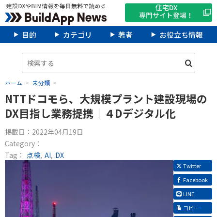
住宅DX
専門サイト登場！
目的
カテゴリ
著者
お役立ち情報
ホーム
未分類
NTTドコモら、大規模プラント建設現場の
DX目指し業務提携｜４Dデジタル化
掲載日：
2022年04月19日
Category：
Tag：
点検
AI
DX
Twitter
Facebook
LINE
コピー