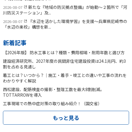
新たな『地域の防災拠点整備』が始動〜２箇所で「河
2026-08-07
川防災ステーション」及...
『水辺を活かした環境学習』を支援〜兵庫県尼崎市の
2026-08-07
「水辺の楽校」構想を新...
新着記事
【2026年版】 防水工事とは？種類・費用相場・耐用年数と選び方
建設経済研究所、2027年度の民間非住宅建設投資は24.1兆円、約3
割を占める見通し
着工とは？いつから？｜施工・着手・竣工との違いや工事の流れを
わかりやすく解説
西松建設、配筋検査の撮影・整理工数を最大8割削減。
TOTTARROWを導入
工事現場での熱中症対策の取り組み紹介！（国交省）
もっと見る