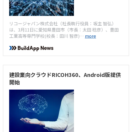
リコージャパン株式会社（社長執行役員：坂主 智弘）
は、3月11日に愛知県豊田市（市長：太田 稔彦）、豊田
工業高等専門学校(校長：田川 智彦)…
more
建設業向クラウドRICOH360、Android版提供
開始