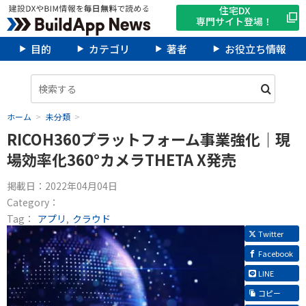
住宅DX
専門サイト登場！
目的
カテゴリ
著者
お役立ち情報
ホーム
未分類
RICOH360プラットフォーム事業強化｜現
場効率化360°カメラTHETA X発売
掲載日：
2022年04月04日
Category：
Tag：
アプリ
クラウド
Twitter
Facebook
LINE
コピー