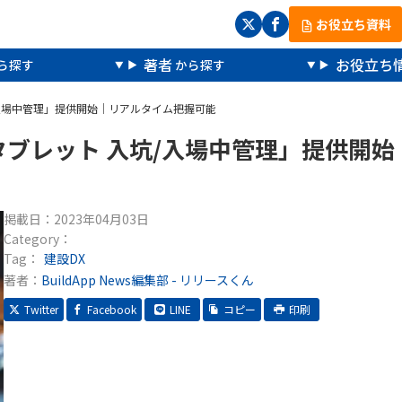
お役立ち資料
著者
お役立ち
坑/入場中管理」提供開始｜リアルタイム把握可能
E×タブレット 入坑/入場中管理」提供開始
掲載日：
2023年04月03日
Category：
Tag：
建設DX
著者：
BuildApp News編集部 - リリースくん
Twitter
Facebook
LINE
コピー
印刷