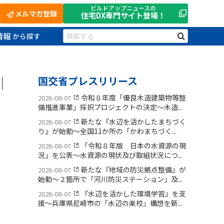
ビルドアップニュースの
メルマガ登録
住宅DX
専門サイト登場！
情報
｜
国交省プレスリリース
令和８年度「優良木造建築物等整
2026-08-07
備推進事業」採択プロジェクトの決定〜木造...
新たな『水辺を活かしたまちづく
2026-08-07
り』が始動〜全国11か所の「かわまちづく...
「令和８年版 日本の水資源の現
2026-08-07
況」を公表〜水資源の現状及び取組状況につ...
新たな『地域の防災拠点整備』が
2026-08-07
始動〜２箇所で「河川防災ステーション」及...
『水辺を活かした環境学習』を支
2026-08-07
援〜兵庫県尼崎市の「水辺の楽校」構想を新...