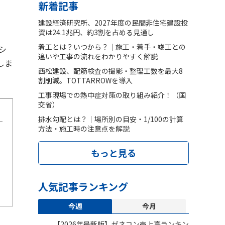
新着記事
建設経済研究所、2027年度の民間非住宅建設投
資は24.1兆円、約3割を占める見通し
）
着工とは？いつから？｜施工・着手・竣工との
シ
違いや工事の流れをわかりやすく解説
しま
西松建設、配筋検査の撮影・整理工数を最大8
割削減。TOTTARROWを導入
工事現場での熱中症対策の取り組み紹介！（国
交省）
排水勾配とは？｜場所別の目安・1/100の計算
方法・施工時の注意点を解説
もっと見る
人気記事ランキング
今週
今月
【2026年最新版】ゼネコン売上高ランキン