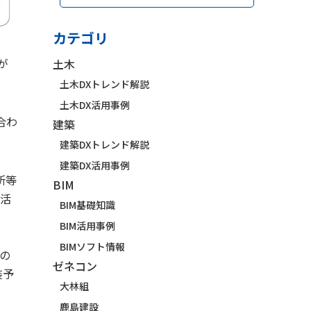
カテゴリ
が
土木
土木DXトレンド解説
土木DX活用事例
合わ
建築
建築DXトレンド解説
建築DX活用事例
所等
BIM
ま活
BIM基礎知識
BIM活用事例
BIMソフト情報
言の
ゼネコン
装予
大林組
鹿島建設